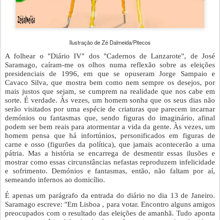
Ilustração de Zé Dalmeida/Pitecos
A folhear o "Diário IV" dos "Cadernos de Lanzarote", de José 
Saramago, caíram-me os olhos numa reflexão sobre as eleições 
presidenciais de 1996, em que se opuseram Jorge Sampaio e 
Cavaco Silva, que mostra bem como nem sempre os desejos, por 
mais justos que sejam, se cumprem na realidade que nos cabe em 
sorte. É verdade. Às vezes, um homem sonha que os seus dias não 
serão visitados por uma espécie de criaturas que parecem incarnar 
demónios ou fantasmas que, sendo figuras do imaginário, afinal 
podem ser bem reais para atormentar a vida da gente. Às vezes, um 
homem pensa que há infortúnios, personificados em figuras de 
carne e osso (figurões da política), que jamais acontecerão a uma 
pátria. Mas a história se encarrega de desmentir essas ilusões e 
mostrar como essas circunstâncias nefastas reproduzem infelicidade 
e sofrimento. Demónios e fantasmas, então, não faltam por aí, 
semeando infernos ao domicílio.
É apenas um parágrafo da entrada do diário no dia 13 de Janeiro. 
Saramago escreve: "Em Lisboa , para votar. Encontro alguns amigos 
preocupados com o resultado das eleições de amanhã. Tudo aponta 