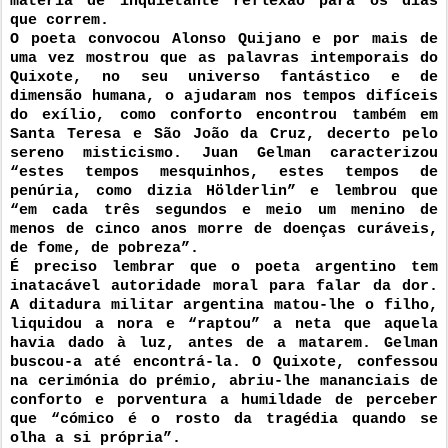
matéria de inquietante reflexão para os dias 
que correm. 
O poeta convocou Alonso Quijano e por mais de 
uma vez mostrou que as palavras intemporais do 
Quixote, no seu universo fantástico e de 
dimensão humana, o ajudaram nos tempos difíceis 
do exílio, como conforto encontrou também em 
Santa Teresa e São João da Cruz, decerto pelo 
sereno misticismo. Juan Gelman caracterizou 
“estes tempos mesquinhos, estes tempos de 
penúria, como dizia Hölderlin” e lembrou que 
“em cada três segundos e meio um menino de 
menos de cinco anos morre de doenças curáveis, 
de fome, de pobreza”. 
É preciso lembrar que o poeta argentino tem 
inatacável autoridade moral para falar da dor. 
A ditadura militar argentina matou-lhe o filho, 
liquidou a nora e “raptou” a neta que aquela 
havia dado à luz, antes de a matarem. Gelman 
buscou-a até encontrá-la. O Quixote, confessou 
na cerimónia do prémio, abriu-lhe mananciais de 
conforto e porventura a humildade de perceber 
que “cómico é o rosto da tragédia quando se 
olha a si própria”. 