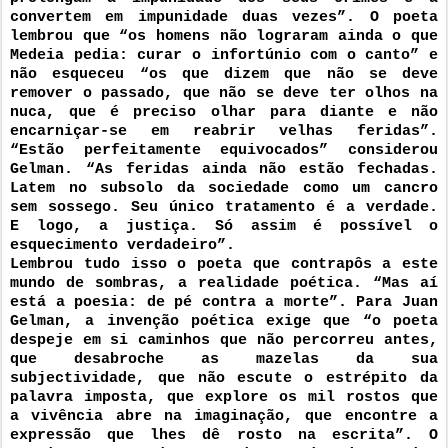
convertem em impunidade duas vezes”. O poeta 
lembrou que “os homens não lograram ainda o que 
Medeia pedia: curar o infortúnio com o canto” e 
não esqueceu “os que dizem que não se deve 
remover o passado, que não se deve ter olhos na 
nuca, que é preciso olhar para diante e não 
encarniçar-se em reabrir velhas feridas”. 
“Estão perfeitamente equivocados” considerou 
Gelman. “As feridas ainda não estão fechadas. 
Latem no subsolo da sociedade como um cancro 
sem sossego. Seu único tratamento é a verdade. 
E logo, a justiça. Só assim é possível o 
esquecimento verdadeiro”. 
Lembrou tudo isso o poeta que contrapôs a este 
mundo de sombras, a realidade poética. “Mas aí 
está a poesia: de pé contra a morte”. Para Juan 
Gelman, a invenção poética exige que “o poeta 
despeje em si caminhos que não percorreu antes, 
que desabroche as mazelas da sua 
subjectividade, que não escute o estrépito da 
palavra imposta, que explore os mil rostos que 
a vivência abre na imaginação, que encontre a 
expressão que lhes dê rosto na escrita”. O 