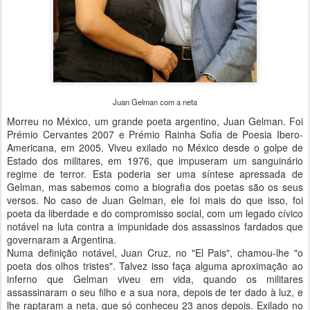
Juan Gelman com a neta
Morreu no México, um grande poeta argentino, Juan Gelman. Foi
Prémio Cervantes 2007 e Prémio Rainha Sofia de Poesia Ibero-
Americana, em 2005. Viveu exilado no México desde o golpe de
Estado dos militares, em 1976, que impuseram um sanguinário
regime de terror. Esta poderia ser uma síntese apressada de
Gelman, mas sabemos como a biografia dos poetas são os seus
versos. No caso de Juan Gelman, ele foi mais do que isso, foi
poeta da liberdade e do compromisso social, com um legado cívico
notável na luta contra a impunidade dos assassinos fardados que
governaram a Argentina.
Numa definição notável, Juan Cruz, no "El Pais", chamou-lhe "o
poeta dos olhos tristes". Talvez isso faça alguma aproximação ao
inferno que Gelman viveu em vida, quando os militares
assassinaram o seu filho e a sua nora, depois de ter dado à luz, e
lhe raptaram a neta, que só conheceu 23 anos depois. Exilado no