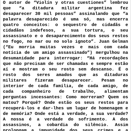
O autor de “Violín y otras cuestiones” lembrou 
que “a ditadura militar argentina fez 
desaparecer 30 mil pessoas” assinalando que “a 
palavra desaparecido é uma só, mas encerra 
quatro conceitos: o sequestro de cidadãs e 
cidadãos indefesos, a sua tortura, o seu 
assassinato e o desaparecimento dos seus restos 
no fogo, no mar ou no solo ignoto”. Juan Gelman 
(“Eu morria muitas vezes e mais com cada 
notícia de um amigo assassinado”) mergulhou na 
desumanidade para interrogar: “Há recordações 
que não precisam de ser chamadas e sempre estão 
aí e mostram o seu rosto sem descanso. É o 
rosto dos seres amados que as ditaduras 
militares fizeram desaparecer. Pesam no 
interior de cada família, de cada amigo, de 
cada companheiro de trabalho, alimentam 
perguntas incessantes: Como morreram? Quem os 
matou? Porquê? Onde estão os seus restos para 
recuperá-los e dar-lhes um lugar de homenagem e 
de memória? Onde está a verdade, a sua verdade? 
A nossa é a verdade do sofrimento. A dos 
assassinos, a cobardia do silêncio. Assim 
prolongam a impunidade dos seus crimes e a 