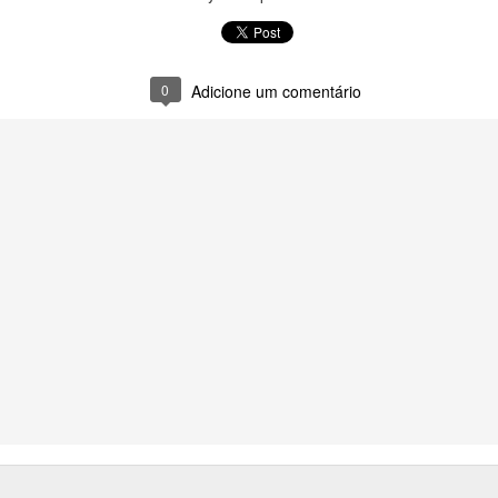
0
Adicione um comentário
do
23rd September 2025
por
Fernando Paulouro Neves
:
As Sombras do Combatente
Eduardo Monteiro
Fundão
0
Adicione um comentário