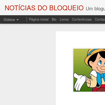
NOTÍCIAS DO BLOQUEIO
Um blogu
Sidebar
Página inicial
Bio
Livros
Conferências
Contac
As SOMBRAS DO COMBATENTE E OS PALCOS DA HISTÓRIA
As SOMBRAS DO
O ENGENHEIRO DO FOGO
Regresso a esta coluna p
Sombras do Combatente, edi
A DEMISSÃO (LEMBRANDO JOSÉ SESINANDO)
resgata do esquecimento uma
ditadura do Estado Novo, o 
UM CONTO PARA CAMILO
3
A sessão de apresentação re
PALAVRAS DE SAUDADE E UM POEMA PARA CARLOS PAREDES
de Andrade, no Fundão.
AOS QUE COMPARTILHAM AS MINHAS COISAS
LEITURA DE "O TRIBUNAL DAS ALMAS" E UMA LEMBRAÇA
1
DEPORTAÇÕES, NOITE E NEVOEIRO...
1