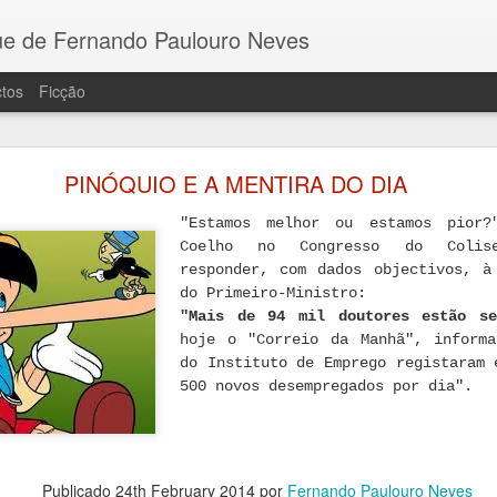
e de Fernando Paulouro Neves
tos
Ficção
 COMBATENTE E OS PALCOS DA HISTÓRIA
PINÓQUIO E A MENTIRA DO DIA
ara dar notícia do lançamento do meu recente ro
tado com o O Tribunal das Almas, pela Guerra e Paz. E
"Estamos melhor ou estamos pior?
 figura da resistência, Eduardo Monteiro, que se bateu
Coelho no Congresso do Colis
responder, com dados objectivos, à
fascismo de Franco e o nazismo até à libertação.
do Primeiro-Ministro:
aliza-se no dia 5 de Outubro, às 17 horas, na Bibliotec
"Mais de 94 mil doutores estão s
hoje o "Correio da Manhã", informa
do Instituto de Emprego registaram 
500 novos desempregados por dia".
Publicado
24th February 2014
por
Fernando Paulouro Neves