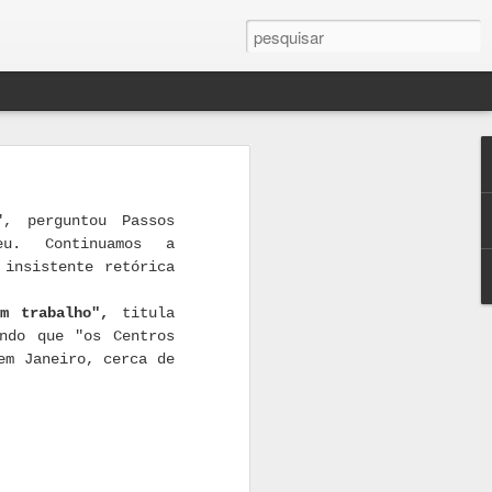
mance As
ste livro
", perguntou Passos
 contra a
eu. Continuamos a
 insistente retórica
a Eugénio
em trabalho",
titula
ndo que "os Centros
em Janeiro, cerca de