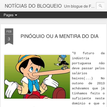
NOTÍCIAS DO BLOQUEIO
Um blogue de Fernando Paulouro Neves
Pages
FEB
PINÓQUIO OU A MENTIRA DO DIA
3
"O futuro da
indústria
portuguesa não
deve passar pelos
salários
baixos(...) No
outono de 2013
achávamos que já
tínhamos feito o
suficiente neste
domínio e que o