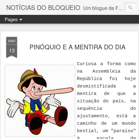
NOTÍCIAS DO BLOQUEIO
Um blogue de Fernando Paulouro Neves
Pages
MAR
PINÓQUIO E A MENTIRA DO DIA
13
Curiosa a forma como 
na Assembleia da 
República foi hoje 
desmistificada a 
mentira de que a 
situação do país, na 
sequência do 
ajustamento, está a 
caminho de um mundo 
bestial, um "paraíso" 
à escala da 