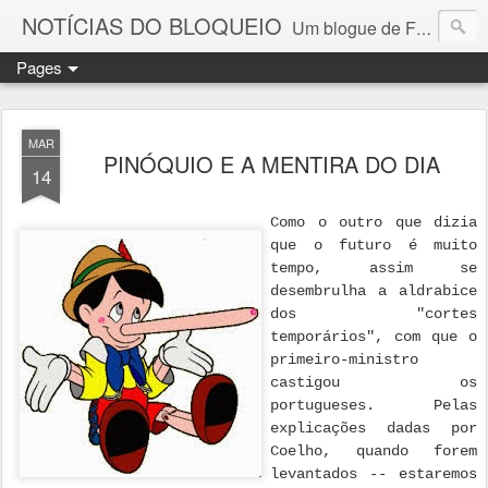
NOTÍCIAS DO BLOQUEIO
Um blogue de Fernando Paulouro Neves
Pages
MAR
PINÓQUIO E A MENTIRA DO DIA
14
Como o outro que dizia
que o futuro é muito
tempo, assim se
desembrulha a aldrabice
dos "cortes
temporários", com que o
primeiro-ministro
castigou os
portugueses. Pelas
explicações dadas por
Coelho, quando forem
levantados -- estaremos