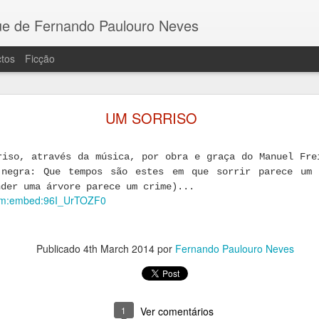
e de Fernando Paulouro Neves
tos
Ficção
 COMBATENTE E OS PALCOS DA HISTÓRIA
UM SORRISO
ara dar notícia do lançamento do meu recente ro
tado com o O Tribunal das Almas, pela Guerra e Paz. E
 figura da resistência, Eduardo Monteiro, que se bateu
riso, através da música, por obra e graça do Manuel Fre
 negra: Que tempos são estes em que sorrir parece um 
fascismo de Franco e o nazismo até à libertação.
nder uma árvore parece um crime)...
com:embed:96I_UrTOZF0
aliza-se no dia 5 de Outubro, às 17 horas, na Bibliotec
Publicado
4th March 2014
por
Fernando Paulouro Neves
1
Ver comentários