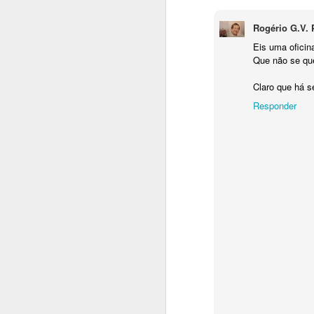
COMO ÍAMOS DIZENDO...
2
Rogério G.V. 
Eis uma oficina
UM ROMANCE DENTRO DA CRÓNICA
1
Que não se que
Claro que há s
UM LIVRO, UM CONVITE
1
Responder
UM LIVRO MEMÓRIA E FERNANDO ALVES NOS 50 ANOS DO TEATRO DAS BEIRAS
1
QUE DIRIA KAFKA NOS CEM ANOS DA SUA MORTE?
1
Publica
Etiquetas
MÃE!
A VIAGEM DO BONECREIRO
"O TRIBUNAL DAS ALMAS"
1
JOÃO PAULO GUERRA: O QUE SABIA DAR FORÇA ÀS PALAVRAS
1
A ESSÊNCIA DA LUZ