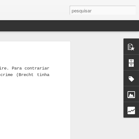
mance As
ste livro
 contra a
ire. Para contrariar
crime (Brecht tinha
a Eugénio