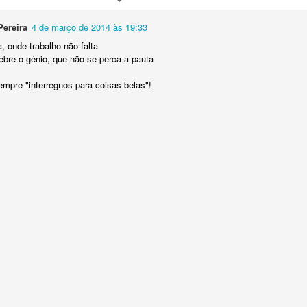
Pereira
4 de março de 2014 às 19:33
, onde trabalho não falta
bre o génio, que não se perca a pauta
empre "interregnos para coisas belas"!
do
23rd September 2025
por
Fernando Paulouro Neves
:
As Sombras do Combatente
Eduardo Monteiro
Fundão
0
Adicione um comentário