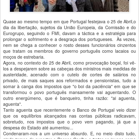
Quase ao mesmo tempo em que Portugal festejava o 25 de Abril,o
dia da libertação, sujeitos da União Europeia, da Comissão e do
Eurogrupo, seguindo o FMI, davam a táctica e a estratégia para
prolongar o sofrimento e a desgraça dos portugueses. Às vezes,
nem se chega a conhecer o rosto desses funcionários cinzentos
que tratam os membros do governo português como lacaios ou
moços de estrebaria.
Agora, no contexto do 25 de Abril, como provocação boçal, foi vê-
los a despejarem sobre as cabeças dos ministros mais medidas de
austeridade, acenado com o cutelo de cortes de salários no
privado, de mais saques aos reformados e pensionistas, tudo a
somar à canga dos impostos que "o boi da paciência" em que se
transformou o povo português mansamente vai aguentando. O
outro energúmeno, que é banqueiro, tinha razão: "ai aguenta,
aguenta".
Tanto aguenta que recentemente o Banco de Portugal veio dizer
que os equilíbrios alcançados nas contas públicas radicavam,
sobretudo, nos impostos que o povo vem pagando, já que a
despesa do Estado até aumentou...
Condenaram-nos a um universo absurdo. E, no meio disto tudo,