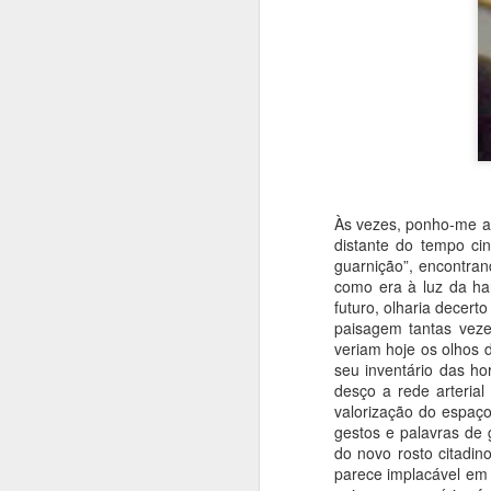
COMO ÍAMOS DIZENDO...
2
UM ROMANCE DENTRO DA CRÓNICA
1
UM LIVRO, UM CONVITE
1
UM LIVRO MEMÓRIA E FERNANDO ALVES NOS 50 ANOS DO TEATRO DAS BEIRAS
1
Às vezes, ponho-me a 
QUE DIRIA KAFKA NOS CEM ANOS DA SUA MORTE?
1
distante do tempo ci
Publica
guarnição”, encontran
Etiquetas
MÃE!
como era à luz da ha
futuro, olharia decer
paisagem tantas veze
A VIAGEM DO BONECREIRO
veriam hoje os olhos 
seu inventário das h
"O TRIBUNAL DAS ALMAS"
1
desço a rede arterial
valorização do espaç
gestos e palavras de 
JOÃO PAULO GUERRA: O QUE SABIA DAR FORÇA ÀS PALAVRAS
1
do novo rosto citadin
parece implacável em 
A ESSÊNCIA DA LUZ