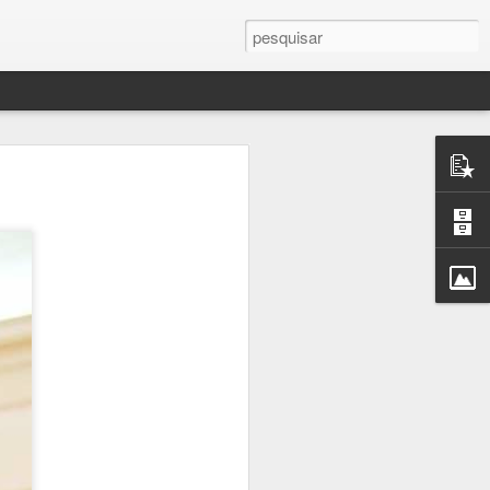
mance As
ste livro
 contra a
a Eugénio