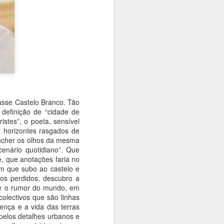
tasse Castelo Branco. Tão
 definição de “cidade de
stes”, o poeta, sensível
a horizontes rasgados de
encher os olhos da mesma
enário quotidiano”. Que
e, que anotações faria no
em que subo ao castelo e
pos perdidos, descubro a
de o rumor do mundo, em
colectivos que são linhas
ença e a vida das terras
pelos detalhes urbanos e