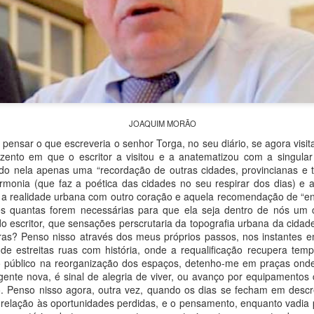
JOAQUIM MORÃO
pensar o que escreveria o senhor Torga, no seu diário, se agora visi
nzento em que o escritor a visitou e a anatematizou com a singular
do
23rd September 2025
por
Fernando Paulouro Neves
do nela apenas uma “recordação de outras cidades, provincianas e tri
:
As Sombras do Combatente
Eduardo Monteiro
Fundão
rmonia (que faz a poética das cidades no seu respirar dos dias) e 
to a realidade urbana com outro coração e aquela recomendação de “
s quantas forem necessárias para que ela seja dentro de nós um c
do escritor, que sensações perscrutaria da topografia urbana da cidad
oras? Penso nisso através dos meus próprios passos, nos instantes 
0
Adicione um comentário
 de estreitas ruas com história, onde a requalificação recupera tem
o público na reorganização dos espaços, detenho-me em praças on
gente nova, é sinal de alegria de viver, ou avanço por equipamentos 
o. Penso nisso agora, outra vez, quando os dias se fecham em descr
relação às oportunidades perdidas, e o pensamento, enquanto vadia 