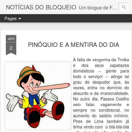
NOTÍCIAS DO BLOQUEIO
Um blogue de Fernando Paulouro Neves
Pages
APR
PINÓQUIO E A MENTIRA DO DIA
2
A falta de vergonha da Troika
e dos seus capatazes
domésticos -- gente para
todo o serviço! -- atinge tal
grau de despudor que, às
vezes, entra no domínio do
absurdo e da irracionalidade.
No outro dia, Passos Coelho
veio falar, vagamente e
sempre no condicional, no
aumento do salário mínimo.
Pires de Lima também já
tinha vindo com o blá-blá-blá