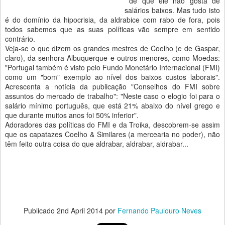
de que ele não gosta de
salários baixos. Mas tudo isto
é do domínio da hipocrisia, da aldrabice com rabo de fora, pois
todos sabemos que as suas políticas vão sempre em sentido
contrário.
Veja-se o que dizem os grandes mestres de Coelho (e de Gaspar,
claro), da senhora Albuquerque e outros menores, como Moedas:
"Portugal também é visto pelo Fundo Monetário Internacional (FMI)
como um "bom" exemplo ao nível dos baixos custos laborais".
Acrescenta a notícia da publicação "Conselhos do FMI sobre
assuntos do mercado de trabalho": "Neste caso o elogio foi para o
salário mínimo português, que está 21% abaixo do nível grego e
que durante muitos anos foi 50% inferior".
Adoradores das políticas do FMI e da Troika, descobrem-se assim
que os capatazes Coelho & Similares (a mercearia no poder), não
têm feito outra coisa do que aldrabar, aldrabar, aldrabar...
Publicado
2nd April 2014
por
Fernando Paulouro Neves