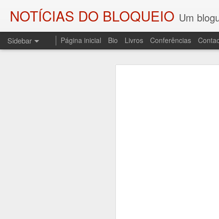
NOTÍCIAS DO BLOQUEIO
Um blogu
Sidebar
Página inicial
Bio
Livros
Conferências
Contac
As SOMBRAS DO COMBATENTE E OS PALCOS DA HISTÓRIA
As SOMBRAS DO
O ENGENHEIRO DO FOGO
Regresso a esta coluna p
Sombras do Combatente, edi
A DEMISSÃO (LEMBRANDO JOSÉ SESINANDO)
resgata do esquecimento uma
ditadura do Estado Novo, o 
UM CONTO PARA CAMILO
3
A sessão de apresentação re
PALAVRAS DE SAUDADE E UM POEMA PARA CARLOS PAREDES
de Andrade, no Fundão.
AOS QUE COMPARTILHAM AS MINHAS COISAS
LEITURA DE "O TRIBUNAL DAS ALMAS" E UMA LEMBRAÇA
1
DEPORTAÇÕES, NOITE E NEVOEIRO...
1