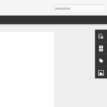
mance As
ste livro
 contra a
a Eugénio