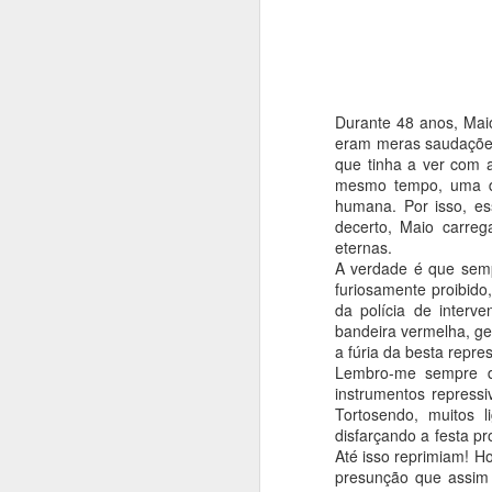
COMO ÍAMOS DIZENDO...
2
UM ROMANCE DENTRO DA CRÓNICA
1
Durante 48 anos, Mai
UM LIVRO, UM CONVITE
1
eram meras saudações
que tinha a ver com a
mesmo tempo, uma dat
UM LIVRO MEMÓRIA E FERNANDO ALVES NOS 50 ANOS DO TEATRO DAS BEIRAS
1
humana. Por isso, es
decerto, Maio carreg
QUE DIRIA KAFKA NOS CEM ANOS DA SUA MORTE?
1
eternas.
Publica
A verdade é que sempr
Etiquetas
MÃE!
furiosamente proibido
da polícia de inter
bandeira vermelha, ge
A VIAGEM DO BONECREIRO
a fúria da besta repres
Lembro-me sempre d
"O TRIBUNAL DAS ALMAS"
1
instrumentos repress
Tortosendo, muitos 
JOÃO PAULO GUERRA: O QUE SABIA DAR FORÇA ÀS PALAVRAS
1
disfarçando a festa pr
Até isso reprimiam! H
presunção que assim 
A ESSÊNCIA DA LUZ