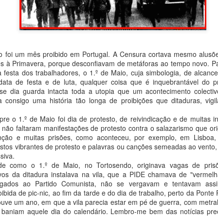
o foi um mês proibido em Portugal. A Censura cortava mesmo alusõe
 à Primavera, porque desconfiavam de metáforas ao tempo novo. Par
 festa dos trabalhadores, o 1.º de Maio, cuja simbologia, de alcance
a de festa e de luta, qualquer coisa que é inquebrantável do pr
se dia guarda intacta toda a utopia que um acontecimento colectiv
a consigo uma história tão longa de proibições que ditaduras, vigi
do
23rd September 2025
por
Fernando Paulouro Neves
e o 1.º de Maio foi dia de protesto, de reivindicação e de muitas i
:
As Sombras do Combatente
Eduardo Monteiro
Fundão
, não faltaram manifestações de protesto contra o salazarismo que or
venção e muitas prisões, como aconteceu, por exemplo, em Lisbo
stos vibrantes de protesto e palavras ou canções semeadas ao vento,
siva.
e como o 1.º de Maio, no Tortosendo, originava vagas de pri
0
Adicione um comentário
ivos da ditadura instalava na vila, que a PIDE chamava de "vermel
ligados ao Partido Comunista, não se vergavam e tentavam assi
oibida de pic-nic, ao fim da tarde e do dia de trabalho, perto da Ponte
ouve um ano, em que a vila parecia estar em pé de guerra, com metral
baniam aquele dia do calendário. Lembro-me bem das notícias pre