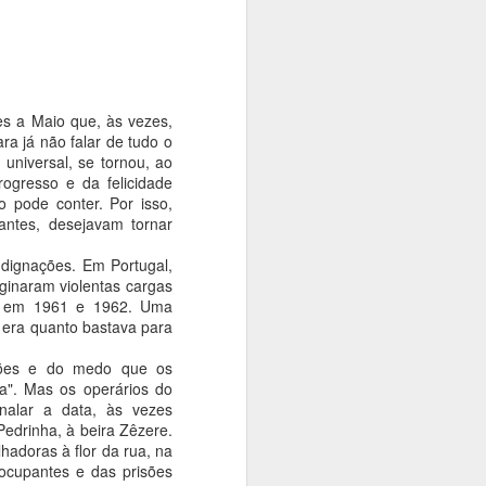
s a Maio que, às vezes,
a já não falar de tudo o
 universal, se tornou, ao
ogresso e da felicidade
o pode conter. Por isso,
lantes, desejavam tornar
ndignações. Em Portugal,
iginaram violentas cargas
a, em 1961 e 1962. Uma
 era quanto bastava para
sões e do medo que os
ha". Mas os operários do
nalar a data, às vezes
 Pedrinha, à beira Zêzere.
hadoras à flor da rua, na
ocupantes e das prisões