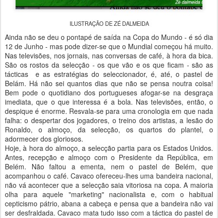
ILUSTRAÇÃO DE ZÉ DALMEIDA
Ainda não se deu o pontapé de saída na Copa do Mundo - é só dia
12 de Junho - mas pode dizer-se que o Mundial começou há muito.
Nas televisões, nos jornais, nas conversas de café, à hora da bica.
São os rostos da selecção - os que vão e os que ficam - são as
tácticas e as estratégias do seleccionador, é, até, o pastel de
Belám. Há não sei quantos dias que não se pensa noutra coisa!
Bem pode o quotidiano dos portugueses afogar-se na desgraça
imediata, que o que interessa é a bola. Nas televisões, então, o
despique é enorme. Resvala-se para uma cronologia em que nada
falha: o despertar dos jogadores, o treino dos artistas, a lesão do
Ronaldo, o almoço, da selecção, os quartos do plantel, o
adormecer dos gloriosos.
Hoje, à hora do almoço, a selecção partia para os Estados Unidos.
Antes, recepção e almoço com o Presidente da República, em
Belém. Não faltou a ementa, nem o pastel de Belém, que
acompanhou o café. Cavaco ofereceu-lhes uma bandeira nacional,
não vá acontecer que a selecção saia vitoriosa na copa. A maioria
olha para aquele "marketing" nacionalista e, com o habitual
cepticismo pátrio, abana a cabeça e pensa que a bandeira não vai
ser desfraldada. Cavaco mata tudo isso com a táctica do pastel de