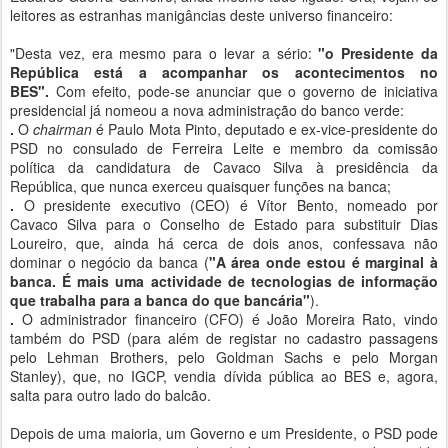
leitores as estranhas manigâncias deste universo financeiro:
"Desta vez, era mesmo para o levar a sério:
"o Presidente da
República está a acompanhar os acontecimentos no
BES".
Com efeito, pode-se anunciar que o governo de iniciativa
presidencial já nomeou a nova administração do banco verde:
.
O
chairman
é Paulo Mota Pinto, deputado e ex-vice-presidente do
PSD no consulado de Ferreira Leite e membro da comissão
política da candidatura de Cavaco Silva à presidência da
República, que nunca exerceu quaisquer funções na banca;
.
O presidente executivo (CEO) é Vítor Bento, nomeado por
Cavaco Silva para o Conselho de Estado para substituir Dias
Loureiro, que, ainda há cerca de dois anos, confessava não
dominar o negócio da banca (
"A área onde estou é marginal à
banca. É mais uma actividade de tecnologias de informação
que trabalha para a banca do que bancária"
).
.
O administrador financeiro (CFO) é João Moreira Rato, vindo
também do PSD (para além de registar no cadastro passagens
pelo Lehman Brothers, pelo Goldman Sachs e pelo Morgan
Stanley), que, no IGCP, vendia dívida pública ao BES e, agora,
salta para outro lado do balcão.
Depois de uma maioria, um Governo e um Presidente, o PSD pode