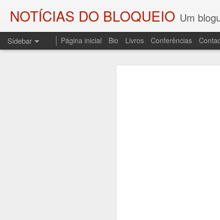
NOTÍCIAS DO BLOQUEIO
Um blogu
Sidebar
Página inicial
Bio
Livros
Conferências
Contac
As SOMBRAS DO COMBATENTE E OS PALCOS DA HISTÓRIA
As SOMBRAS DO
O ENGENHEIRO DO FOGO
Regresso a esta coluna p
Sombras do Combatente, edi
A DEMISSÃO (LEMBRANDO JOSÉ SESINANDO)
resgata do esquecimento uma
ditadura do Estado Novo, o 
UM CONTO PARA CAMILO
3
A sessão de apresentação re
PALAVRAS DE SAUDADE E UM POEMA PARA CARLOS PAREDES
de Andrade, no Fundão.
AOS QUE COMPARTILHAM AS MINHAS COISAS
LEITURA DE "O TRIBUNAL DAS ALMAS" E UMA LEMBRAÇA
1
DEPORTAÇÕES, NOITE E NEVOEIRO...
1