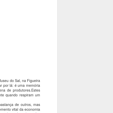
Museu do Sal, na Figueira
ar por lá: é uma memória
ena de produtores.Estes
ente quando respiram um
bastança de outros, mas
emento vital da economia