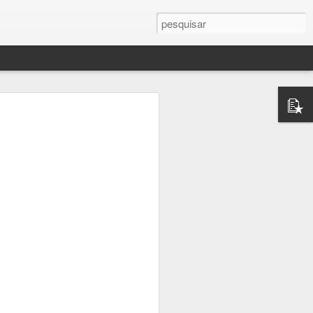
mance As
ste livro
 contra a
a Eugénio