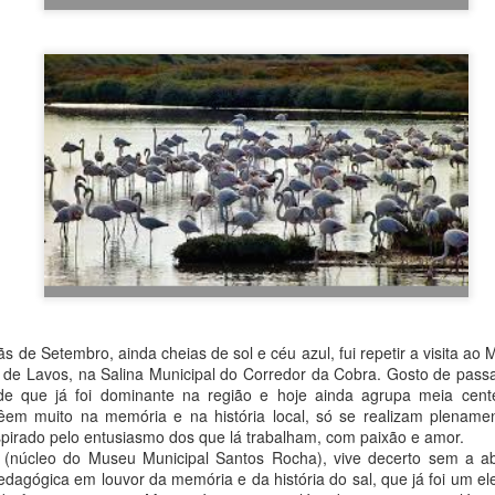
do
23rd September 2025
por
Fernando Paulouro Neves
:
As Sombras do Combatente
Eduardo Monteiro
Fundão
de Setembro, ainda cheias de sol e céu azul, fui repetir a visita ao 
de Lavos, na Salina Municipal do Corredor da Cobra. Gosto de pass
0
Adicione um comentário
de que já foi dominante na região e hoje ainda agrupa meia cent
vêem muito na memória e na história local, só se realizam plenam
spirado pelo entusiasmo dos que lá trabalham, com paixão e amor.
(núcleo do Museu Municipal Santos Rocha), vive decerto sem a a
agógica em louvor da memória e da história do sal, que já foi um el