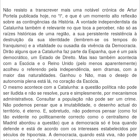
Não resisto a transcrever mais uma notável crónica de Artur
Portela publicada hoje, no "i", e que é um momento alto reflexão
sobre as contingências da História. A vontade independentista da
Catalunha também é relevante no que toca a perceber, não só as
raízes históricas de uma região, a sua persistente resistência à
destruição da sua identidade (lembrem-se os tempos do
franquismo) e a vitalidade ou ousadia da vivência da Democracia.
Dirão alguns que a Catalunha faz parte da Espanha, que é um país
democrático, um Estado de Direito. Mas isso também acontecia
com a Escócia e o Reino Unido (pelo menos aparentemente)
acolheu o referendo pela independência, sem dramas, com a
maior das naturalidades. Ganhou o Não, mas o desejo de
autonomia plena está lá, no coração da Escócia.
O mesmo acontece com a Catalunha: a questão política não pode
ser iludida e não se resolve, pura e simplesmente, por mecanismos
administrativos. Consultar a população não pode ser um crime.
Não podemos pensar que a imutabilidade, o desenho actual do
território, é eterno. E, sobretudo, não podemos pensar (como foi
tão evidente no politicamente correcto como o centralismo de
Madrid abordou a questão) que a democracia só é boa quando
defende e está de acordo com os interesses estabelecidos por
séculos de hipocrisia. A democracia, quando está viva, não pode