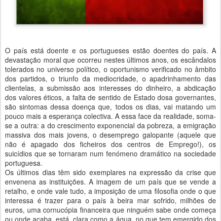
O país está doente e os portugueses estão doentes do país. A
devastação moral que ocorreu nestes últimos anos, os escândalos
tolerados no universo político, o oportunismo verificado no âmbito
dos partidos, o triunfo da mediocridade, o apadrinhamento das
clientelas, a submissão aos interesses do dinheiro, a abdicação
dos valores éticos, a falta de sentido de Estado dosa governantes,
são sintomas dessa doença que, todos os dias, vai matando um
pouco mais a esperança colectiva. A essa face da realidade, soma-
se a outra: a do crescimento exponencial da pobreza, a emigração
massiva dos mais jovens, o desemprego galopante (aquele que
não é apagado dos ficheiros dos centros de Emprego!), os
suicídios que se tornaram num fenómeno dramático na sociedade
portuguesa.
Os últimos dias têm sido exemplares na expressão da crise que
envenena as instituições. A imagem de um país que se vende a
retalho, e onde vale tudo, a imposição de uma filosofia onde o que
interessa é trazer para o país à beira mar sofrido, milhões de
euros, uma cornucópia financeira que ninguém sabe onde começa
ou onde acaba, está, clara como a água, no que tem emergido dos