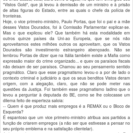
"Vistos Gold", que já levou à demissão de um ministro e à prisão
de altas figuras do Estado, entre as quais o chefe da polícia de
fronteiras.
Hoje, o vice primeiro-ministro, Paulo Portas, que foi o pai e a mãe
desses Vistos Dourados, foi à Comissão Parlamentar explicar-se.
Mas o que explicou ele? Que também há esta modalidade em
outros quinze países da Uni-ao Europeia, que se nós não
aproveitamos estes milhões outros os aproveitam, que os Vistos
Dourados são investimento estrangeiro abençoado. Não se
lembrou Portas de dizer que na Itália também existe a Mafia como
expressão maior do crime organizado... e quev os paraísos fiscais
não deixam de ser paraísos. Chamou ao seu pensamento sentido
pragmático. Claro que esse pragmatismo levou-o a por de lado o
contexto criminal e judiciário a que os seus benditos Vistos deram
origem, com a alegação, claro, que não se pode meter nas
questões da Justiça. Foi também esse pragmatismo ladino que o
levou a perguntar à deputada do BE, como se lhe colocasse um
dilema feito de esperteza saloia:
-- Quem é que produz mais empregos é a REMAX ou o Bloco de
Esquerda?
É espantoso que um vice primeiro-ministro atribua aos partidos a
função de criarem empregos (a não ser que estivesse a pensar no
seu próprio emblema e na satisfação clientelar).