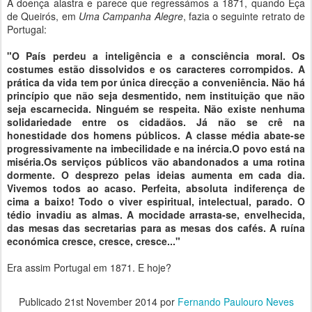
A doença alastra e parece que regressámos a 1871, quando Eça
de Queirós, em
Uma Campanha Alegre
, fazia o seguinte retrato de
Portugal:
"O País perdeu a inteligência e a consciência moral. Os
costumes estão dissolvidos e os caracteres corrompidos. A
prática da vida tem por única direcção a conveniência. Não há
princípio que não seja desmentido, nem instituição que não
seja escarnecida. Ninguém se respeita. Não existe nenhuma
solidariedade entre os cidadãos. Já não se crê na
honestidade dos homens públicos. A classe média abate-se
progressivamente na imbecilidade e na inércia.O povo está na
miséria.Os serviços públicos vão abandonados a uma rotina
dormente. O desprezo pelas ideias aumenta em cada dia.
Vivemos todos ao acaso. Perfeita, absoluta indiferença de
cima a baixo! Todo o viver espiritual, intelectual, parado. O
tédio invadiu as almas. A mocidade arrasta-se, envelhecida,
das mesas das secretarias para as mesas dos cafés. A ruína
económica cresce, cresce, cresce..."
Era assim Portugal em 1871. E hoje?
Publicado
21st November 2014
por
Fernando Paulouro Neves