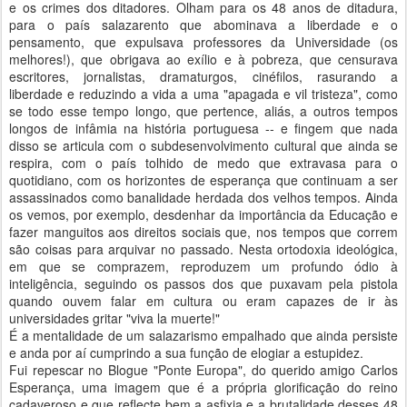
e os crimes dos ditadores. Olham para os 48 anos de ditadura,
para o país salazarento que abominava a liberdade e o
pensamento, que expulsava professores da Universidade (os
melhores!), que obrigava ao exílio e à pobreza, que censurava
escritores, jornalistas, dramaturgos, cinéfilos, rasurando a
liberdade e reduzindo a vida a uma "apagada e vil tristeza", como
se todo esse tempo longo, que pertence, aliás, a outros tempos
longos de infâmia na história portuguesa -- e fingem que nada
disso se articula com o subdesenvolvimento cultural que ainda se
respira, com o país tolhido de medo que extravasa para o
quotidiano, com os horizontes de esperança que continuam a ser
assassinados como banalidade herdada dos velhos tempos. Ainda
os vemos, por exemplo, desdenhar da importância da Educação e
fazer manguitos aos direitos sociais que, nos tempos que correm
são coisas para arquivar no passado. Nesta ortodoxia ideológica,
em que se comprazem, reproduzem um profundo ódio à
inteligência, seguindo os passos dos que puxavam pela pistola
quando ouvem falar em cultura ou eram capazes de ir às
universidades gritar "viva la muerte!"
É a mentalidade de um salazarismo empalhado que ainda persiste
e anda por aí cumprindo a sua função de elogiar a estupidez.
Fui repescar no Blogue "Ponte Europa", do querido amigo Carlos
Esperança, uma imagem que é a própria glorificação do reino
cadaveroso e que reflecte bem a asfixia e a brutalidade desses 48