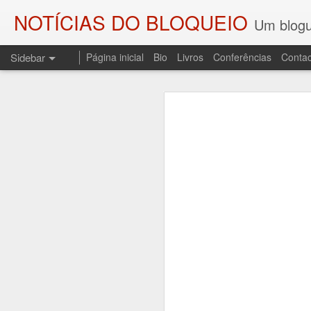
NOTÍCIAS DO BLOQUEIO
Um blogu
Sidebar
Página inicial
Bio
Livros
Conferências
Contac
As SOMBRAS DO COMBATENTE E OS PALCOS DA HISTÓRIA
As SOMBRAS DO
O ENGENHEIRO DO FOGO
Regresso a esta coluna p
Sombras do Combatente, edi
A DEMISSÃO (LEMBRANDO JOSÉ SESINANDO)
resgata do esquecimento uma
ditadura do Estado Novo, o 
UM CONTO PARA CAMILO
3
A sessão de apresentação re
PALAVRAS DE SAUDADE E UM POEMA PARA CARLOS PAREDES
de Andrade, no Fundão.
AOS QUE COMPARTILHAM AS MINHAS COISAS
LEITURA DE "O TRIBUNAL DAS ALMAS" E UMA LEMBRAÇA
1
DEPORTAÇÕES, NOITE E NEVOEIRO...
1