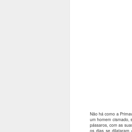
COMO ÍAMOS DIZENDO...
2
UM ROMANCE DENTRO DA CRÓNICA
1
UM LIVRO, UM CONVITE
1
UM LIVRO MEMÓRIA E FERNANDO ALVES NOS 50 ANOS DO TEATRO DAS BEIRAS
1
QUE DIRIA KAFKA NOS CEM ANOS DA SUA MORTE?
1
Publica
Etiquetas
MÃE!
A VIAGEM DO BONECREIRO
"O TRIBUNAL DAS ALMAS"
1
Não há como a Primave
JOÃO PAULO GUERRA: O QUE SABIA DAR FORÇA ÀS PALAVRAS
1
um homem cismado, so
pássaros, com as suas
A ESSÊNCIA DA LUZ
os dias se dilataram