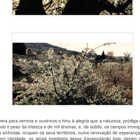
do
23rd September 2025
por
Fernando Paulouro Neves
:
As Sombras do Combatente
Eduardo Monteiro
Fundão
0
Adicione um comentário
ra para vermos e ouvirmos o hino à alegria que a natureza, pródiga 
b o peso da tristeza e de mil dramas, e, de súbito, os campos irro
 sinfonias, ocupam os seus territórios, numa renovação de esperança
 em claridade, os sinais imediatos dessa transmutação logo vieram