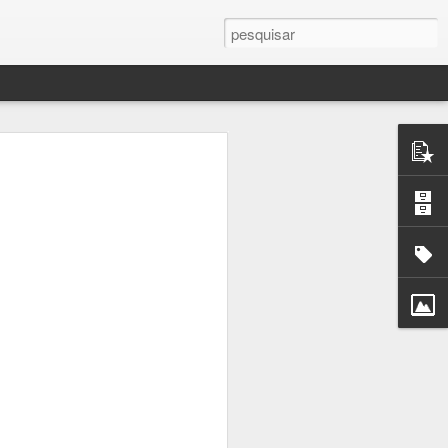
mance As
ste livro
 contra a
a Eugénio