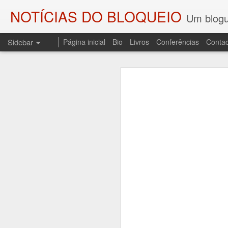
NOTÍCIAS DO BLOQUEIO
Um blogu
Sidebar
Página inicial
Bio
Livros
Conferências
Contac
As SOMBRAS DO COMBATENTE E OS PALCOS DA HISTÓRIA
As SOMBRAS DO
O ENGENHEIRO DO FOGO
Regresso a esta coluna p
Sombras do Combatente, edi
A DEMISSÃO (LEMBRANDO JOSÉ SESINANDO)
resgata do esquecimento uma
ditadura do Estado Novo, o 
UM CONTO PARA CAMILO
3
A sessão de apresentação re
PALAVRAS DE SAUDADE E UM POEMA PARA CARLOS PAREDES
de Andrade, no Fundão.
AOS QUE COMPARTILHAM AS MINHAS COISAS
LEITURA DE "O TRIBUNAL DAS ALMAS" E UMA LEMBRAÇA
1
DEPORTAÇÕES, NOITE E NEVOEIRO...
1