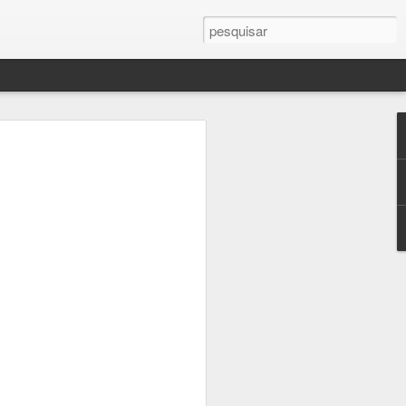
mance As
ste livro
 contra a
a Eugénio