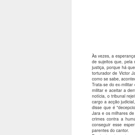
COMO ÍAMOS DIZENDO...
2
UM ROMANCE DENTRO DA CRÓNICA
1
UM LIVRO, UM CONVITE
1
UM LIVRO MEMÓRIA E FERNANDO ALVES NOS 50 ANOS DO TEATRO DAS BEIRAS
1
Às vezes, a esperança
de sujeitos que, pela
QUE DIRIA KAFKA NOS CEM ANOS DA SUA MORTE?
1
justiça, porque há qu
Publica
torturador de Victor 
Etiquetas
MÃE!
como se sabe, acontec
Trata-se do ex-militar
militar e aceitar a d
A VIAGEM DO BONECREIRO
notícia, o tribunal r
cargo a acção judicial
"O TRIBUNAL DAS ALMAS"
1
disse que é "decepci
Jara e os milhares d
crimes contra a hum
JOÃO PAULO GUERRA: O QUE SABIA DAR FORÇA ÀS PALAVRAS
1
conseguir esse espe
parentes do cantor.
A ESSÊNCIA DA LUZ