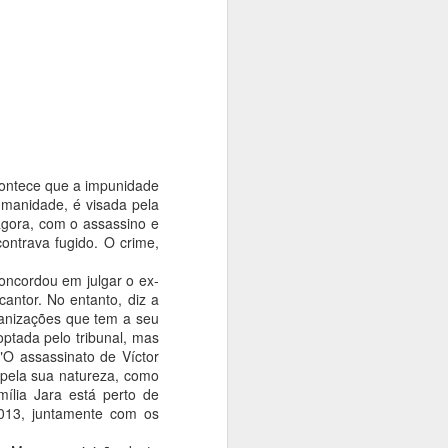
contece que a impunidade
umanidade, é visada pela
agora, com o assassino e
contrava fugido. O crime,
 concordou em julgar o ex-
antor. No entanto, diz a
rganizações que tem a seu
optada pelo tribunal, mas
"O assassinato de Víctor
 pela sua natureza, como
ília Jara está perto de
013, juntamente com os