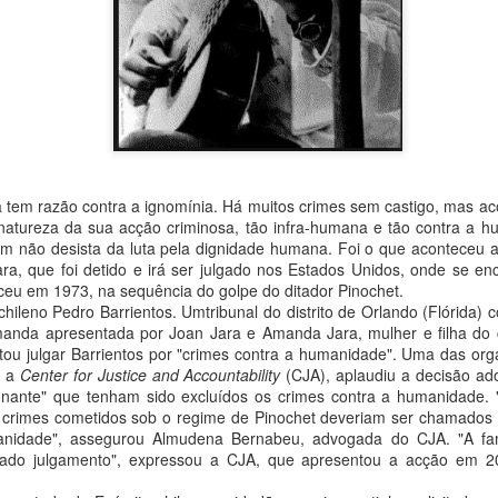
 tem razão contra a ignomínia. Há muitos crimes sem castigo, mas a
 natureza da sua acção criminosa, tão infra-humana e tão contra a h
em não desista da luta pela dignidade humana. Foi o que aconteceu 
do
23rd September 2025
por
Fernando Paulouro Neves
Jara, que foi detido e irá ser julgado nos Estados Unidos, onde se en
:
As Sombras do Combatente
Eduardo Monteiro
Fundão
eu em 1973, na sequência do golpe do ditador Pinochet.
 chileno Pedro Barrientos. Umtribunal do distrito de Orlando (Flórida)
emanda apresentada por Joan Jara e Amanda Jara, mulher e filha do c
ejeitou julgar Barrientos por "crimes contra a humanidade". Uma das o
, a
Center for Justice and Accountability
(CJA), aplaudiu a decisão ad
0
Adicione um comentário
onante" que tenham sido excluídos os crimes contra a humanidade. 
e crimes cometidos sob o regime de Pinochet deveriam ser chamados
anidade", assegurou Almudena Bernabeu, advogada do CJA. "A fam
rado julgamento", expressou a CJA, que apresentou a acção em 2