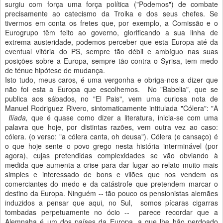
surgiu com força uma força política ("Podemos") de combate
precisamente ao catecismo da Troika e dos seus chefes. Se
tivermos em conta os fretes que, por exemplo, a Comissão e o
Eurogrupo têm feito ao governo, glorificando a sua linha de
extrema austeridade, podemos perceber que esta Europa até da
eventual vitória do PS, sempre tão débil e ambíguo nas suas
posições sobre a Europa, sempre tão contra o Syrisa, tem medo
de ténue hipótese de mudança.
Isto tudo, meus caros, é uma vergonha e obriga-nos a dizer que
não foi esta a Europa que escolhemos. No "Babelia", que se
publica aos sábados, no "El Pais", vem uma curiosa nota de
Manuel Rodriguez Rivero, sintomaticamente intitulada "Cólera": "A
Ilíada,
que é quase como dizer a literatura, inicia-se com uma
palavra que hoje, por distintas razões, vem outra vez ao caso:
cólera. (o verso: "a cólera canta, oh deusa"). Cólera (e cansaço) é
o que hoje sente o povo grego nesta história interminável (por
agora), cujas pretendidas complexidades se vão obviando à
medida que aumenta a crise para dar lugar ao relato muito mais
simples e interessado de bons e vilões que nos vendem os
comerciantes do medo e da catástrofe que pretendem marcar o
destino da Europa. Ninguém -- tão pouco os pensionistas alemães
induzidos a pensar que aqui, no Sul, somos pícaras cigarras
tombadas perpetuamente no ócio -- parece recordar que a
Alemnaha é um dos países da Europa, a que lhe hão perdoado