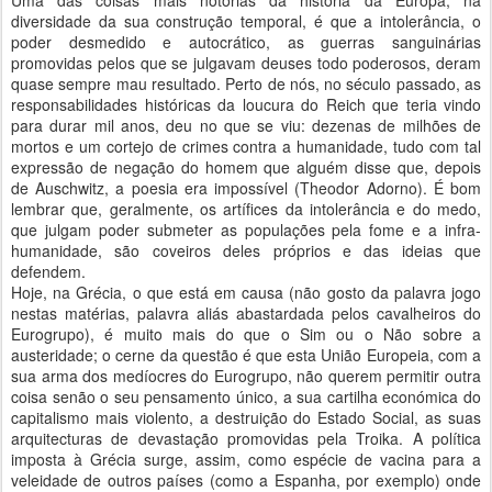
Uma das coisas mais notórias da história da Europa, na
diversidade da sua construção temporal, é que a intolerância, o
poder desmedido e autocrático, as guerras sanguinárias
promovidas pelos que se julgavam deuses todo poderosos, deram
quase sempre mau resultado. Perto de nós, no século passado, as
responsabilidades históricas da loucura do Reich que teria vindo
para durar mil anos, deu no que se viu: dezenas de milhões de
mortos e um cortejo de crimes contra a humanidade, tudo com tal
expressão de negação do homem que alguém disse que, depois
de Auschwitz, a poesia era impossível (Theodor Adorno). É bom
lembrar que, geralmente, os artífices da intolerância e do medo,
que julgam poder submeter as populações pela fome e a infra-
humanidade, são coveiros deles próprios e das ideias que
defendem.
Hoje, na Grécia, o que está em causa (não gosto da palavra jogo
nestas matérias, palavra aliás abastardada pelos cavalheiros do
Eurogrupo), é muito mais do que o Sim ou o Não sobre a
austeridade; o cerne da questão é que esta União Europeia, com a
sua arma dos medíocres do Eurogrupo, não querem permitir outra
coisa senão o seu pensamento único, a sua cartilha económica do
capitalismo mais violento, a destruição do Estado Social, as suas
arquitecturas de devastação promovidas pela Troika. A política
imposta à Grécia surge, assim, como espécie de vacina para a
veleidade de outros países (como a Espanha, por exemplo) onde