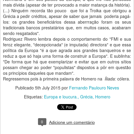
mais dívida (apesar de ter provocado a maior matança da história).
(...) Ninguém recorda tão pouco que foi a Troika que obrigou a
Grécia a pedir créditos, apesar de saber que jamais poderia pagá-
los: os grandes beneficiários dessa aberrração foram os seus
tradicionais bancos prestatários que, em muitos casos, acabaram
sendo resgatados".
Rodriguez Rivero lembra depois o comportamento do "FMI e sua
feroz elegante, "decepcionada" (e imputada) directora" e que essa
política da Europa "é a que agrada aos grandes banqueiros e se
reduz a que só haja uma forma de construir a Europa". E sublinha:
"De forma que há que exemplarizar e evitar que em outros sítios
possam chegar ao poder "populistas" dispostos a pôr em questão
os princípios daqueles que mandam".
Regressemos pois à primeira palavra de Homero na
Íliada:
cólera.
Publicado
5th July 2015
por
Fernando Paulouro Neves
Etiquetas:
Europa e loucura.
Grécia
Homero
0
Adicione um comentário