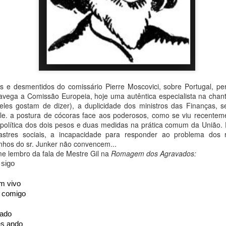
es e desmentidos do comissário Pierre Moscovici, sobre Portugal, 
vega a Comissão Europeia, hoje uma autêntica especialista na cha
eles gostam de dizer), a duplicidade dos ministros das Finanças,
do
23rd September 2025
por
Fernando Paulouro Neves
le. a postura de cócoras face aos poderosos, como se viu recentem
 política dos dois pesos e duas medidas na prática comum da União.
:
As Sombras do Combatente
Eduardo Monteiro
Fundão
sastres sociais, a incapacidade para responder ao problema dos
inhos do sr. Junker não convencem...
e lembro da fala de Mestre Gil na
Romagem dos Agravados:
 sigo
0
Adicione um comentário
m vivo
u comigo
lado
es ando