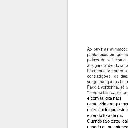
COMO ÍAMOS DIZENDO...
2
UM ROMANCE DENTRO DA CRÓNICA
1
UM LIVRO, UM CONVITE
1
UM LIVRO MEMÓRIA E FERNANDO ALVES NOS 50 ANOS DO TEATRO DAS BEIRAS
1
Ao ouvir as afirmaçõ
pantanosas em que na
países do sul (como 
QUE DIRIA KAFKA NOS CEM ANOS DA SUA MORTE?
1
Publica
arrogância de Schaub
Eles transformaram a
Etiquetas
MÃE!
contradições, os de
vergonha, que os beij
Face à vergonha, só m
A VIAGEM DO BONECREIRO
"Porque tais carreiras
e com tal dita naci
"O TRIBUNAL DAS ALMAS"
1
nesta vida em que na
qu’eu cuido que esto
JOÃO PAULO GUERRA: O QUE SABIA DAR FORÇA ÀS PALAVRAS
1
eu ando fora de mi.
Quando falo estou ca
A ESSÊNCIA DA LUZ
quando estou entonc