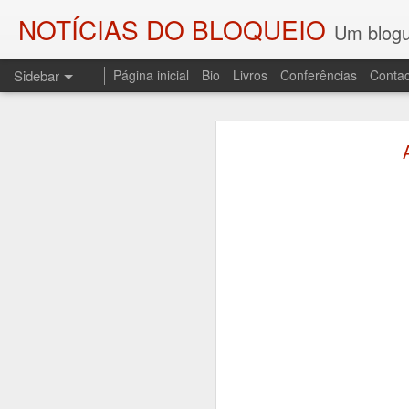
NOTÍCIAS DO BLOQUEIO
Um blogu
Sidebar
Página inicial
Bio
Livros
Conferências
Contac
As SOMBRAS DO COMBATENTE E OS PALCOS DA HISTÓRIA
As SOMBRAS DO
O ENGENHEIRO DO FOGO
Regresso a esta coluna p
Sombras do Combatente, edi
A DEMISSÃO (LEMBRANDO JOSÉ SESINANDO)
resgata do esquecimento uma
ditadura do Estado Novo, o 
UM CONTO PARA CAMILO
3
A sessão de apresentação re
PALAVRAS DE SAUDADE E UM POEMA PARA CARLOS PAREDES
de Andrade, no Fundão.
AOS QUE COMPARTILHAM AS MINHAS COISAS
LEITURA DE "O TRIBUNAL DAS ALMAS" E UMA LEMBRAÇA
1
DEPORTAÇÕES, NOITE E NEVOEIRO...
1