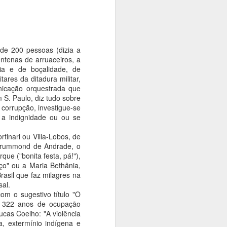
 de 200 pessoas (dizia a
ntenas de arruaceiros, a
ia e de boçalidade, de
ares da ditadura militar,
nicação orquestrada que
 S. Paulo, diz tudo sobre
 corrupção, investigue-se
a indignidade ou ou se
tinari ou Villa-Lobos, de
 Drummond de Andrade, o
que ("bonita festa, pá!"),
ço" ou a Maria Bethânia,
rasil que faz milagres na
al.
om o sugestivo título "O
os 322 anos de ocupação
cas Coelho: "A violência
a, extermínio indígena e