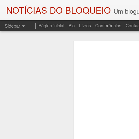
NOTÍCIAS DO BLOQUEIO
Um blogu
Sidebar
Página inicial
Bio
Livros
Conferências
Contac
As SOMBRAS DO COMBATENTE E OS PALCOS DA HISTÓRIA
As SOMBRAS DO
O ENGENHEIRO DO FOGO
Regresso a esta coluna p
Sombras do Combatente, edi
A DEMISSÃO (LEMBRANDO JOSÉ SESINANDO)
resgata do esquecimento uma
ditadura do Estado Novo, o 
UM CONTO PARA CAMILO
3
A sessão de apresentação re
PALAVRAS DE SAUDADE E UM POEMA PARA CARLOS PAREDES
de Andrade, no Fundão.
AOS QUE COMPARTILHAM AS MINHAS COISAS
LEITURA DE "O TRIBUNAL DAS ALMAS" E UMA LEMBRAÇA
1
DEPORTAÇÕES, NOITE E NEVOEIRO...
1