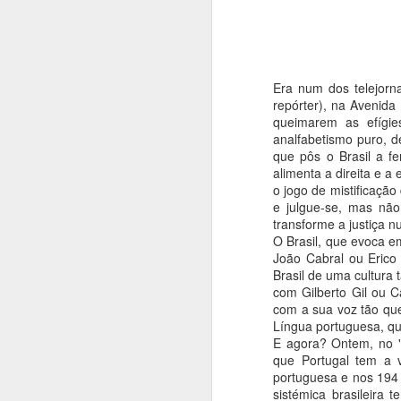
COMO ÍAMOS DIZENDO...
2
UM ROMANCE DENTRO DA CRÓNICA
1
Era num dos telejorna
repórter), na Avenida
UM LIVRO, UM CONVITE
1
queimarem as efígie
analfabetismo puro, de
UM LIVRO MEMÓRIA E FERNANDO ALVES NOS 50 ANOS DO TEATRO DAS BEIRAS
1
que pôs o Brasil a f
alimenta a direita e a
o jogo de mistificação
QUE DIRIA KAFKA NOS CEM ANOS DA SUA MORTE?
1
Publica
e julgue-se, mas nã
transforme a justiça 
Etiquetas
MÃE!
O Brasil, que evoca e
João Cabral ou Eric
A VIAGEM DO BONECREIRO
Brasil de uma cultura 
com Gilberto Gil ou 
com a sua voz tão quen
"O TRIBUNAL DAS ALMAS"
1
Língua portuguesa, qu
E agora? Ontem, no "
JOÃO PAULO GUERRA: O QUE SABIA DAR FORÇA ÀS PALAVRAS
1
que Portugal tem a v
portuguesa e nos 194 
A ESSÊNCIA DA LUZ
sistémica brasileira 