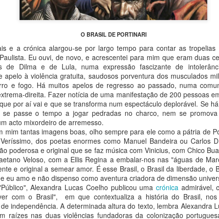
O BRASIL DE PORTINARI
is e a crónica alargou-se por largo tempo para contar as tropelias
 Paulista. Eu ouvi, de novo, e acrescentei para mim que eram duas ce
s de Dilma e de Lula, numa expressão fascizante de intolerânc
 apelo à violência gratuita, saudosos porventura dos musculados milit
erro e fogo. Há muitos apelos de regresso ao passado, numa comu
 extrema-direita. Fazer notícia de uma manifestação de 200 pessoas em
 que por aí vai e que se transforma num espectáculo deplorável. Se há
do
23rd September 2025
por
Fernando Paulouro Neves
o se passe o tempo a jogar pedradas no charco, nem se promova 
num acto mixordeiro de arremesso.
:
As Sombras do Combatente
Eduardo Monteiro
Fundão
m mim tantas imagens boas, olho sempre para ele como a pátria de Por
o Veríssimo, dos poetas enormes como Manuel Bandeira ou Carlos
tão poderosa e original que se faz música com Vinicius, com Chico Buar
Caetano Veloso, com a Ellis Regina a embalar-nos nas "águas de Mar
0
Adicione um comentário
te e original a semear amor. É esse Brasil, o Brasil da liberdade, o B
e eu amo e não dispenso como aventura criadora de dimensão univers
Público", Alexandra Lucas Coelho publicou uma
crónica
admirável, c
er com o Brasil", em que contextualiza a história do Brasil, n
de independência. A determinada altura do texto, lembra Alexandra Lu
tem raízes nas duas violências fundadoras da colonização portugues