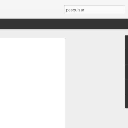
mance As
ste livro
 contra a
a Eugénio