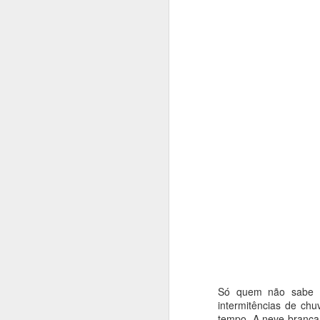
COMO ÍAMOS DIZENDO...
2
UM ROMANCE DENTRO DA CRÓNICA
1
UM LIVRO, UM CONVITE
1
UM LIVRO MEMÓRIA E FERNANDO ALVES NOS 50 ANOS DO TEATRO DAS BEIRAS
1
QUE DIRIA KAFKA NOS CEM ANOS DA SUA MORTE?
1
Publica
Etiquetas
MÃE!
A VIAGEM DO BONECREIRO
"O TRIBUNAL DAS ALMAS"
1
JOÃO PAULO GUERRA: O QUE SABIA DAR FORÇA ÀS PALAVRAS
1
Só quem não sabe a 
intermitências de ch
A ESSÊNCIA DA LUZ
tempo. A neve branca