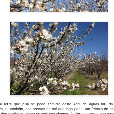
do
23rd September 2025
por
Fernando Paulouro Neves
:
As Sombras do Combatente
Eduardo Monteiro
Fundão
0
Adicione um comentário
terra que pisa se pode admirar deste Abril de águas mil, do f
uva, e, também, das abertas de sol que logo põem um frémito de e
 das cerejeiras, como eu costumo chamar, às flores brancas que po