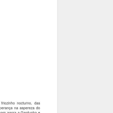
riozinho nocturno, das
sperança na aspereza do
voam agora a Gardunha e