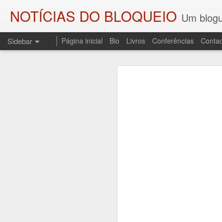
NOTÍCIAS DO BLOQUEIO
Um blogu
Sidebar
Página inicial
Bio
Livros
Conferências
Contac
As SOMBRAS DO COMBATENTE E OS PALCOS DA HISTÓRIA
As SOMBRAS DO
O ENGENHEIRO DO FOGO
Regresso a esta coluna p
Sombras do Combatente, edi
A DEMISSÃO (LEMBRANDO JOSÉ SESINANDO)
resgata do esquecimento uma
ditadura do Estado Novo, o 
UM CONTO PARA CAMILO
3
A sessão de apresentação re
PALAVRAS DE SAUDADE E UM POEMA PARA CARLOS PAREDES
de Andrade, no Fundão.
AOS QUE COMPARTILHAM AS MINHAS COISAS
LEITURA DE "O TRIBUNAL DAS ALMAS" E UMA LEMBRAÇA
1
DEPORTAÇÕES, NOITE E NEVOEIRO...
1