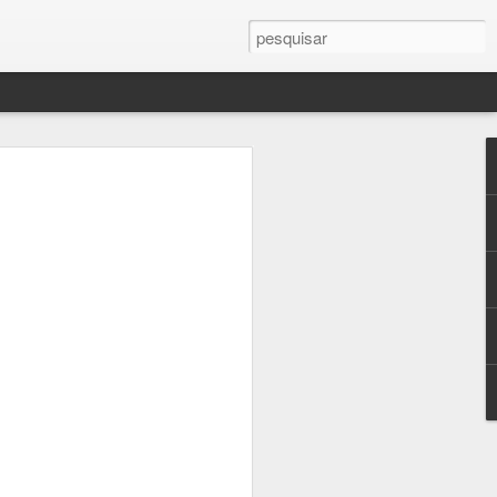
mance As
ste livro
 contra a
a Eugénio