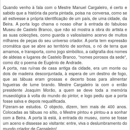
Quando venho à fala com o Mestre Manuel Cargaleiro, é certo e
sabido que a história da porta pintada, poisa na conversa, como se
ali estivesse a própria identificação de um país, de uma cidade, da
Beira. A porta logo chama o nosso olhar à entrada do fabuloso
Museu de Castelo Branco, que não só mostra a obra do artista e
as suas colecções, como guarda o valiosíssimo acervo de muitos
milhares de peças do seu universo criador. A porta tem expressão
cromática que se abre ao território de sonhos, o nó de terra que
amamos, e transporta, como jogo simbólico, a caligrafia dos nomes
de aldeias e lugares de Castelo Branco, "nomes porosos da sede",
como diz o poema de Eugénio de Andrade.
A porta, nas ruínas de casa antiga da cidade, era um monte ou
dois de madeira desconjuntada, à espera de um destino de fogo,
que as tábuas eram grossas e decerto boas para alimentar
fogueiras de lume brando. Mestre Cargaleiro ia com o então
presidente Joaquim Morão, a quem se deve toda a memória
museológica à volta do mundo do pintor, e logo pediu que a porta
fosse salva e depois requalificada.
Fizeram-se estudos. O objecto, dizem, tem mais de 400 anos.
Colocadas as tábuas no sítio, o Mestre pintou e pintou-a a sonhar
com a Beira. A porta lá está, à entrada do museu, como se fosse
um aceno e dissesse ao visitante: entre, viva o deslumbramento do
mundo criador de Cargaleiro!