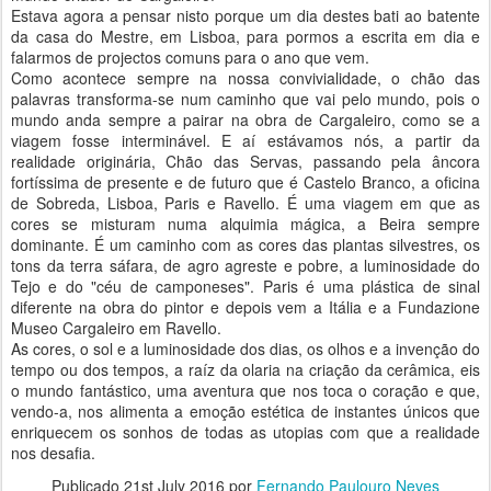
Estava agora a pensar nisto porque um dia destes bati ao batente
da casa do Mestre, em Lisboa, para pormos a escrita em dia e
falarmos de projectos comuns para o ano que vem.
Como acontece sempre na nossa convivialidade, o chão das
palavras transforma-se num caminho que vai pelo mundo, pois o
mundo anda sempre a pairar na obra de Cargaleiro, como se a
viagem fosse interminável. E aí estávamos nós, a partir da
realidade originária, Chão das Servas, passando pela âncora
fortíssima de presente e de futuro que é Castelo Branco, a oficina
de Sobreda, Lisboa, Paris e Ravello. É uma viagem em que as
cores se misturam numa alquimia mágica, a Beira sempre
dominante. É um caminho com as cores das plantas silvestres, os
tons da terra sáfara, de agro agreste e pobre, a luminosidade do
Tejo e do "céu de camponeses". Paris é uma plástica de sinal
diferente na obra do pintor e depois vem a Itália e a Fundazione
Museo Cargaleiro em Ravello.
As cores, o sol e a luminosidade dos dias, os olhos e a invenção do
tempo ou dos tempos, a raíz da olaria na criação da cerâmica, eis
o mundo fantástico, uma aventura que nos toca o coração e que,
vendo-a, nos alimenta a emoção estética de instantes únicos que
enriquecem os sonhos de todas as utopias com que a realidade
nos desafia.
Publicado
21st July 2016
por
Fernando Paulouro Neves