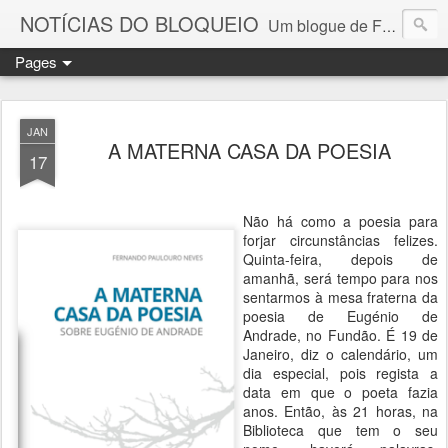
NOTÍCIAS DO BLOQUEIO
Um blogue de Fernando Paulouro Neves
Pages
JAN
A MATERNA CASA DA POESIA
17
Não há como a poesia para
forjar circunstâncias felizes.
Quinta-feira, depois de
amanhã, será tempo para nos
sentarmos à mesa fraterna da
poesia de Eugénio de
Andrade, no Fundão. É 19 de
Janeiro, diz o calendário, um
dia especial, pois regista a
data em que o poeta fazia
anos. Então, às 21 horas, na
Biblioteca que tem o seu