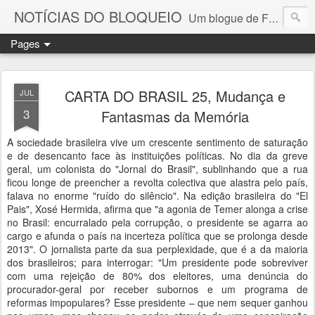
NOTÍCIAS DO BLOQUEIO
Um blogue de Fernando Paulouro Neves
Pages
CARTA DO BRASIL 25, Mudança e
JUL
3
Fantasmas da Memória
A sociedade brasileira vive um crescente sentimento de saturação
e de desencanto face às instituições políticas. No dia da greve
geral, um colonista do "Jornal do Brasil", sublinhando que a rua
ficou longe de preencher a revolta colectiva que alastra pelo país,
falava no enorme "ruído do silêncio". Na edição brasileira do "El
Pais", Xosé Hermida, afirma que "a agonia de Temer alonga a crise
no Brasil: encurralado pela corrupção, o presidente se agarra ao
cargo e afunda o país na incerteza política que se prolonga desde
2013". O jornalista parte da sua perplexidade, que é a da maioria
dos brasileiros; para interrogar: "Um presidente pode sobreviver
com uma rejeição de 80% dos eleitores, uma denúncia do
procurador-geral por receber subornos e um programa de
reformas impopulares? Esse presidente – que nem sequer ganhou