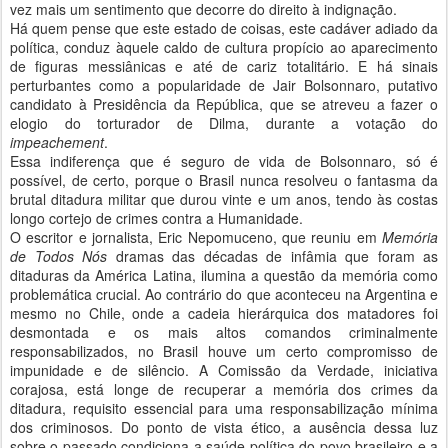
vez mais um sentimento que decorre do direito à indignação.
Há quem pense que este estado de coisas, este cadáver adiado da
política, conduz àquele caldo de cultura propício ao aparecimento
de figuras messiânicas e até de cariz totalitário. E há sinais
perturbantes como a popularidade de Jair Bolsonnaro, putativo
candidato à Presidência da República, que se atreveu a fazer o
elogio do torturador de Dilma, durante a votação do
impeachement
.
Essa indiferença que é seguro de vida de Bolsonnaro, só é
possível, de certo, porque o Brasil nunca resolveu o fantasma da
brutal ditadura militar que durou vinte e um anos, tendo às costas
longo cortejo de crimes contra a Humanidade.
O escritor e jornalista, Eric Nepomuceno, que reuniu em
Memória
de Todos Nós
dramas das décadas de infâmia que foram as
ditaduras da América Latina, ilumina a questão da memória como
problemática crucial. Ao contrário do que aconteceu na Argentina e
mesmo no Chile, onde a cadeia hierárquica dos matadores foi
desmontada e os mais altos comandos criminalmente
responsabilizados, no Brasil houve um certo compromisso de
impunidade e de silêncio. A Comissão da Verdade, iniciativa
corajosa, está longe de recuperar a memória dos crimes da
ditadura, requisito essencial para uma responsabilização mínima
dos criminosos. Do ponto de vista ético, a ausência dessa luz
sobre o passado condiciona a saúde política do povo brasileiro e a