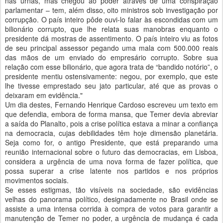
nas urnas, mas chegou ao poder através de uma conspiração
parlamentar – tem, além disso, oito ministros sob investigação por
corrupção. O país inteiro pôde ouvi-lo falar às escondidas com um
bilionário corrupto, que lhe relata suas manobras enquanto o
presidente dá mostras de assentimento. O país inteiro viu as fotos
de seu principal assessor pegando uma mala com 500.000 reais
das mãos de um enviado do empresário corrupto. Sobre sua
relação com esse bilionário, que agora trata de “bandido notório”, o
presidente mentiu ostensivamente: negou, por exemplo, que este
lhe tivesse emprestado seu jato particular, até que as provas o
deixaram em evidência."
Um dia destes, Fernando Henrique Cardoso escreveu um texto em
que defendia, embora de forma mansa, que Temer devia abreviar
a saída do Planalto, pois a crise política estava a minar a confiança
na democracia, cujas debilidades têm hoje dimensão planetária.
Seja como for, o antigo Presidente, que está preparando uma
reunião internacional sobre o futuro das democracias, em Lisboa,
considera a urgência de uma nova forma de fazer política, que
possa superar a crise latente nos partidos e nos próprios
movimentos sociais.
Se esses estigmas, tão visíveis na sociedade, são evidências
velhas do panorama político, designadamente no Brasil onde se
assiste a uma intensa corrida à compra de votos para garantir a
manutenção de Temer no poder, a urgência de mudança é cada