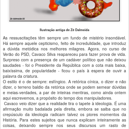
Ilustração antiga de Zé Dalmeida
As ressuscitações têm sempre um fundo de mistério insondável.
Há sempre aquele cepticismo, feito de incredulidade, que introduz
a dúvida metódica nos melhores milagres. Agora, no curso de
Verão do PSD, Cavaco Silva reapareceu para fazer prova de vida.
Surpreso com a presença de um cadáver político que não deixou
saudades - foi o Presidente da República com a cota mais baixa,
baixíssima, de popularidade - ficou o país à espera de ouvir a
palavra da criatura.
O estilo é o de sempre: esfíngico. A retórica cínica, o dizer e não
dizer, o terreno baldio da retórica onde se podem semear dúvidas
e meias-verdades, a par de inteiras mentiras, como ainda ontem
aqui escrevemos, a propósito do tempo dos manipuladores.
Cavaco veio dizer que a realidade tira o tapete à ideologia. É uma
afirmação muito badalada pela direita, embora se saiba que no
crepúsculo da ideologia radicam talvez os piores momentos da
História. Para estes sujeitos que nunca explicam inteiramente as
coisas, deixando sempre nos seus discursos um rasto de