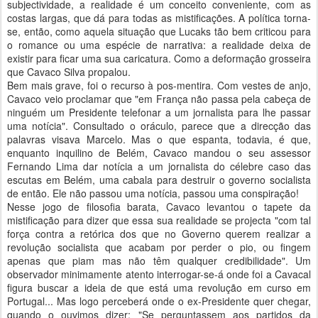
subjectividade, a realidade é um conceito conveniente, com as
costas largas, que dá para todas as mistificações. A política torna-
se, então, como aquela situação que Lucaks tão bem criticou para
o romance ou uma espécie de narrativa: a realidade deixa de
existir para ficar uma sua caricatura. Como a deformação grosseira
que Cavaco Silva propalou.
Bem mais grave, foi o recurso à pos-mentira. Com vestes de anjo,
Cavaco veio proclamar que "em França não passa pela cabeça de
ninguém um Presidente telefonar a um jornalista para lhe passar
uma notícia". Consultado o oráculo, parece que a direcção das
palavras visava Marcelo. Mas o que espanta, todavia, é que,
enquanto inquilino de Belém, Cavaco mandou o seu assessor
Fernando Lima dar notícia a um jornalista do célebre caso das
escutas em Belém, uma cabala para destruir o governo socialista
de então. Ele não passou uma notícia, passou uma conspiração!
Nesse jogo de filosofia barata, Cavaco levantou o tapete da
mistificação para dizer que essa sua realidade se projecta "com tal
força contra a retórica dos que no Governo querem realizar a
revolução socialista que acabam por perder o pio, ou fingem
apenas que piam mas não têm qualquer credibilidade". Um
observador minimamente atento interrogar-se-á onde foi a Cavacal
figura buscar a ideia de que está uma revolução em curso em
Portugal... Mas logo perceberá onde o ex-Presidente quer chegar,
quando o ouvimos dizer: "Se perguntassem aos partidos da