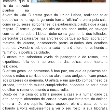
instantes que o
fio da amizade
plantou na
árvore da vida. O artista gosta da luz de Lisboa, realidade solar
que poisa no terraço largo onde tem a "oficina" e entra pela sala,
como se quisesse apropriar-se da exuberância plástica que a casa
respira. O artista gosta, do alto do seu nono andar, de navegar
com os olhos sobre Lisboa, deter-se na geometria dos telhados,
perscrutar os pássaros nas árvores do parque ao lado, agora com
matizes de outono, descobrindo particularidades dos detalhes
urbanos, vivendo o sol, que a cada hora é diferente, colhendo a
"alma" ou a poética da cidade.
O artista tem sabedoria vivida de paisagens e de rostos, uma
experiência feita de ir ao encontro das coisas onde habita a
felicidade.
O artista gosta de conversas à boa paz, em que as palavras são
dedos e mãos e sorrisos que se abrem aos amigos e ficam presos
aos prazeres da memória. O artista é um querido companheiro de
jornada, "irmão" de muitas cumplicidades criadoras no ser e estar
de olhar o rumor do mundo à nossa volta.
Gosto de ir a casa do artista porque a casa é a humanidade da
arte, sempre oferendas de coisas novas que brotaram do diálogo
entre a mão e o espírito. Nesse aspecto, ele é a casa, como se
olhando à volta estivéssemos a ver o seu rosto, a sua biografia