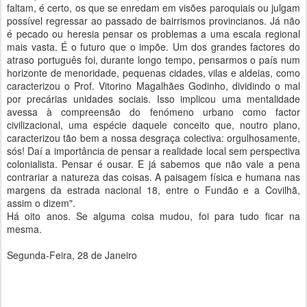
faltam, é certo, os que se enredam em visões paroquiais ou julgam
possível regressar ao passado de bairrismos provincianos. Já não
é pecado ou heresia pensar os problemas a uma escala regional
mais vasta. É o futuro que o impõe. Um dos grandes factores do
atraso português foi, durante longo tempo, pensarmos o país num
horizonte de menoridade, pequenas cidades, vilas e aldeias, como
caracterizou o Prof. Vitorino Magalhães Godinho, dividindo o mal
por precárias unidades sociais. Isso implicou uma mentalidade
avessa à compreensão do fenómeno urbano como factor
civilizacional, uma espécie daquele conceito que, noutro plano,
caracterizou tão bem a nossa desgraça colectiva: orgulhosamente,
sós! Daí a importância de pensar a realidade local sem perspectiva
colonialista. Pensar é ousar. E já sabemos que não vale a pena
contrariar a natureza das coisas. A paisagem física e humana nas
margens da estrada nacional 18, entre o Fundão e a Covilhã,
assim o dizem".
Há oito anos. Se alguma coisa mudou, foi para tudo ficar na
mesma.
Segunda-Feira, 28 de Janeiro