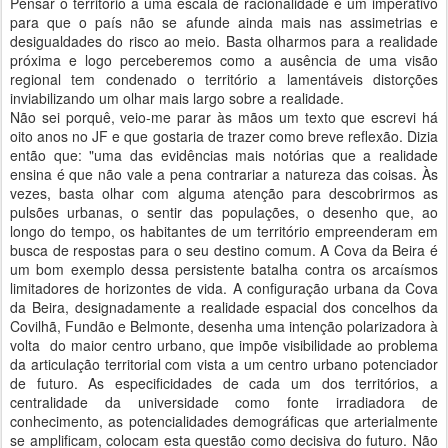
Pensar o território a uma escala de racionalidade é um imperativo
para que o país não se afunde ainda mais nas assimetrias e
desigualdades do risco ao meio. Basta olharmos para a realidade
próxima e logo perceberemos como a ausência de uma visão
regional tem condenado o território a lamentáveis distorções
inviabilizando um olhar mais largo sobre a realidade.
Não sei porquê, veio-me parar às mãos um texto que escrevi há
oito anos no JF e que gostaria de trazer como breve reflexão. Dizia
então que: "uma das evidências mais notórias que a realidade
ensina é que não vale a pena contrariar a natureza das coisas. Às
vezes, basta olhar com alguma atenção para descobrirmos as
pulsões urbanas, o sentir das populações, o desenho que, ao
longo do tempo, os habitantes de um território empreenderam em
busca de respostas para o seu destino comum. A Cova da Beira é
um bom exemplo dessa persistente batalha contra os arcaísmos
limitadores de horizontes de vida. A configuração urbana da Cova
da Beira, designadamente a realidade espacial dos concelhos da
Covilhã, Fundão e Belmonte, desenha uma intenção polarizadora à
volta do maior centro urbano, que impõe visibilidade ao problema
da articulação territorial com vista a um centro urbano potenciador
de futuro. As especificidades de cada um dos territórios, a
centralidade da universidade como fonte irradiadora de
conhecimento, as potencialidades demográficas que arterialmente
se amplificam, colocam esta questão como decisiva do futuro. Não