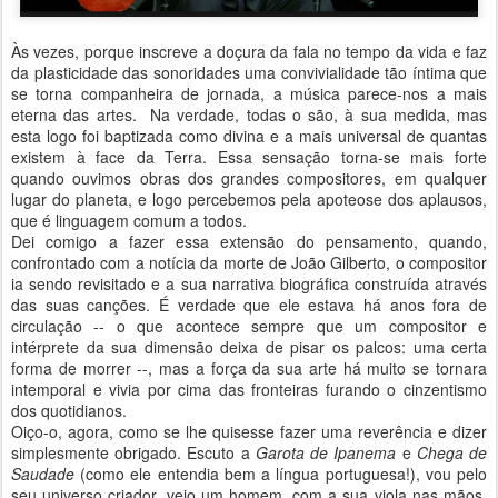
Às vezes, porque inscreve a doçura da fala no tempo da vida e faz
da plasticidade das sonoridades uma convivialidade tão íntima que
se torna companheira de jornada, a música parece-nos a mais
eterna das artes. Na verdade, todas o são, à sua medida, mas
esta logo foi baptizada como divina e a mais universal de quantas
existem à face da Terra. Essa sensação torna-se mais forte
quando ouvimos obras dos grandes compositores, em qualquer
lugar do planeta, e logo percebemos pela apoteose dos aplausos,
que é linguagem comum a todos.
Dei comigo a fazer essa extensão do pensamento, quando,
confrontado com a notícia da morte de João Gilberto, o compositor
ia sendo revisitado e a sua narrativa biográfica construída através
das suas canções. É verdade que ele estava há anos fora de
circulação -- o que acontece sempre que um compositor e
intérprete da sua dimensão deixa de pisar os palcos: uma certa
forma de morrer --, mas a força da sua arte há muito se tornara
intemporal e vivia por cima das fronteiras furando o cinzentismo
dos quotidianos.
Oiço-o, agora, como se lhe quisesse fazer uma reverência e dizer
simplesmente obrigado. Escuto a
Garota de Ipanema
e
Chega de
Saudade
(como ele entendia bem a língua portuguesa!), vou pelo
seu universo criador, vejo um homem, com a sua viola nas mãos,