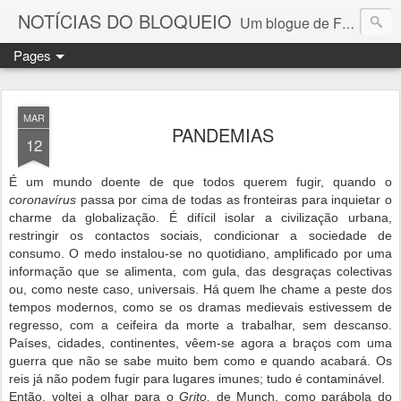
NOTÍCIAS DO BLOQUEIO
Um blogue de Fernando Paulouro Neves
Pages
MAR
PANDEMIAS
12
É um mundo doente de que todos querem fugir, quando o
coronavírus
passa por cima de todas as fronteiras para inquietar o
charme da globalização. É difícil isolar a civilização urbana,
restringir os contactos sociais, condicionar a sociedade de
consumo. O medo instalou-se no quotidiano, amplificado por uma
informação que se alimenta, com gula, das desgraças colectivas
ou, como neste caso, universais. Há quem lhe chame a peste dos
tempos modernos, como se os dramas medievais estivessem de
regresso, com a ceifeira da morte a trabalhar, sem descanso.
Países, cidades, continentes, vêem-se agora a braços com uma
guerra que não se sabe muito bem como e quando acabará. Os
reis já não podem fugir para lugares imunes; tudo é contaminável.
Então, voltei a olhar para o
Grito,
de Munch, como parábola do