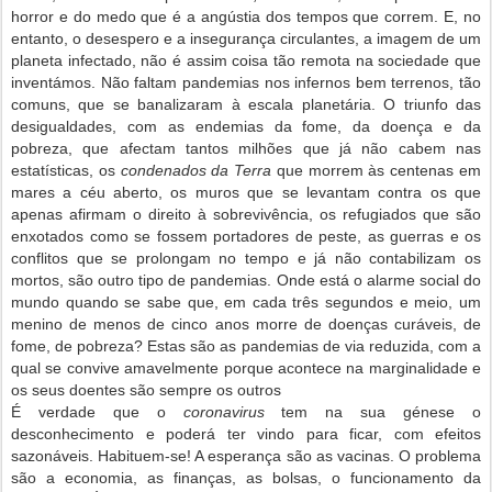
horror e do medo que é a angústia dos tempos que correm. E, no
entanto, o desespero e a insegurança circulantes, a imagem de um
planeta infectado, não é assim coisa tão remota na sociedade que
inventámos. Não faltam pandemias nos infernos bem terrenos, tão
comuns, que se banalizaram à escala planetária. O triunfo das
desigualdades, com as endemias da fome, da doença e da
pobreza, que afectam tantos milhões que já não cabem nas
estatísticas, os
condenados da Terra
que morrem às centenas em
mares a céu aberto, os muros que se levantam contra os que
apenas afirmam o direito à sobrevivência, os refugiados que são
enxotados como se fossem portadores de peste, as guerras e os
conflitos que se prolongam no tempo e já não contabilizam os
mortos, são outro tipo de pandemias. Onde está o alarme social do
mundo quando se sabe que, em cada três segundos e meio, um
menino de menos de cinco anos morre de doenças curáveis, de
fome, de pobreza? Estas são as pandemias de via reduzida, com a
qual se convive amavelmente porque acontece na marginalidade e
os seus doentes são sempre os outros
É verdade que o
coronavirus
tem na sua génese o
desconhecimento e poderá ter vindo para ficar, com efeitos
sazonáveis. Habituem-se! A esperança são as vacinas. O problema
são a economia, as finanças, as bolsas, o funcionamento da