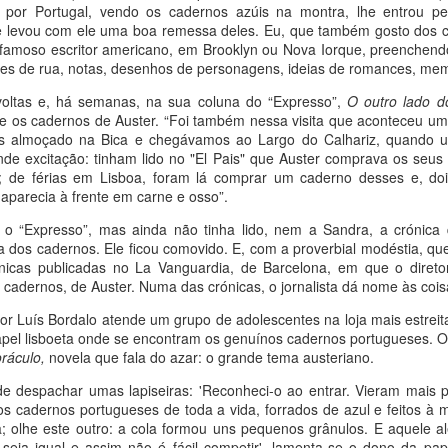
por Portugal, vendo os cadernos azúis na montra, lhe entrou pel
e levou com ele uma boa remessa deles. Eu, que também gosto dos c
o famoso escritor americano, em Brooklyn ou Nova Iorque, preenchen
es de rua, notas, desenhos de personagens, ideias de romances, mem
oltas e, há semanas, na sua coluna do “Expresso”,
O outro lado do
e os cadernos de Auster. “Foi também nessa visita que aconteceu um e
os almoçado na Bica e chegávamos ao Largo do Calhariz, quando 
nde excitação: tinham lido no "El Pais" que Auster comprava os seu
; de férias em Lisboa, foram lá comprar um caderno desses e, doi
 aparecia à frente em carne e osso”.
do
23rd September 2025
por
Fernando Paulouro Neves
o “Expresso”, mas ainda não tinha lido, nem a Sandra, a crónica q
a dos cadernos. Ele ficou comovido. E, com a proverbial modéstia, que
:
As Sombras do Combatente
Eduardo Monteiro
Fundão
icas publicadas no La Vanguardia, de Barcelona, em que o diretor
 cadernos, de Auster. Numa das crónicas, o jornalista dá nome às cois
or Luís Bordalo atende um grupo de adolescentes na loja mais estreit
pel lisboeta onde se encontram os genuínos cadernos portugueses. O
0
Adicione um comentário
oráculo,
novela que fala do azar: o grande tema austeriano.
 de despachar umas lapiseiras: 'Reconheci-o ao entrar. Vieram mais
s cadernos portugueses de toda a vida, forrados de azul e feitos à m
a; olhe este outro: a cola formou uns pequenos grânulos. E aquele 
eja igual e assim não é fácil competir', lamenta-se o dono da pap