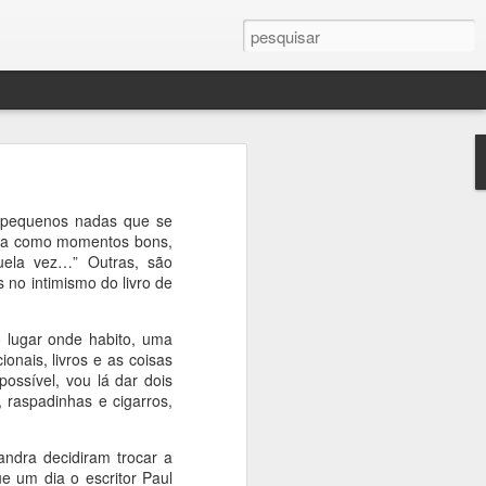
mance As
ste livro
o pequenos nadas que se
 contra a
ria como momentos bons,
uela vez…” Outras, são
no intimismo do livro de
a Eugénio
o lugar onde habito, uma
ionais, livros e as coisas
ossível, vou lá dar dois
 raspadinhas e cigarros,
andra decidiram trocar a
e um dia o escritor Paul