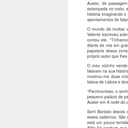
Auster, de passagem 
estampada no rosto, 
COMO ÍAMOS DIZENDO...
2
história imaginando 
apontamentos de falar
UM ROMANCE DENTRO DA CRÓNICA
1
O mundo dá muitas v
Valente escreveu sobr
UM LIVRO, UM CONVITE
1
contou ele. “Tínham
diante de nós em gra
UM LIVRO MEMÓRIA E FERNANDO ALVES NOS 50 ANOS DO TEATRO DAS BEIRAS
1
papelaria dessa zona
próprio autor que lhes
QUE DIRIA KAFKA NOS CEM ANOS DA SUA MORTE?
1
Publica
O meu vizinho vende 
falavam na sua históri
Etiquetas
MÃE!
mostrou-me duas crón
falava de Lisboa e dos
A VIAGEM DO BONECREIRO
“Parcimonioso, o senh
pequeno palácio de pa
"O TRIBUNAL DAS ALMAS"
1
Auster em
A noite do 
Sorri Bordalo depois
JOÃO PAULO GUERRA: O QUE SABIA DAR FORÇA ÀS PALAVRAS
1
esses cadernos. São o
está um pouco torcid
A ESSÊNCIA DA LUZ
'Não há nenhum que s