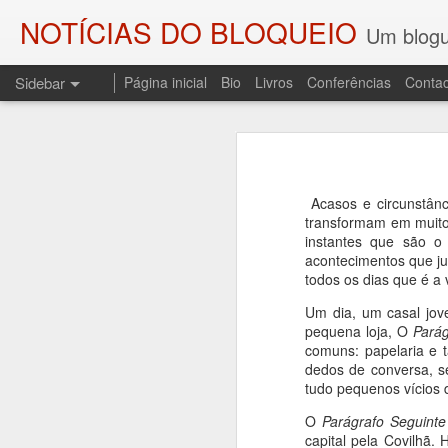
NOTÍCIAS DO BLOQUEIO
Um blogu
Sidebar
Página inicial
Bio
Livros
Conferências
Contac
As SOMBRAS DO COMBATENTE E OS PALCOS DA HISTÓRIA
As SOMBRAS DO
O ENGENHEIRO DO FOGO
Regresso a esta coluna p
Sombras do Combatente, edi
Acasos e circunstânc
A DEMISSÃO (LEMBRANDO JOSÉ SESINANDO)
resgata do esquecimento uma
transformam em muito
instantes que são o
ditadura do Estado Novo, o 
UM CONTO PARA CAMILO
3
acontecimentos que ju
todos os dias que é a 
A sessão de apresentação re
PALAVRAS DE SAUDADE E UM POEMA PARA CARLOS PAREDES
de Andrade, no Fundão.
Um dia, um casal jov
pequena loja, O
Parág
AOS QUE COMPARTILHAM AS MINHAS COISAS
comuns: papelaria e t
dedos de conversa, se
tudo pequenos vícios 
LEITURA DE "O TRIBUNAL DAS ALMAS" E UMA LEMBRAÇA
1
O
Parágrafo Seguinte
DEPORTAÇÕES, NOITE E NEVOEIRO...
1
capital pela Covilhã.