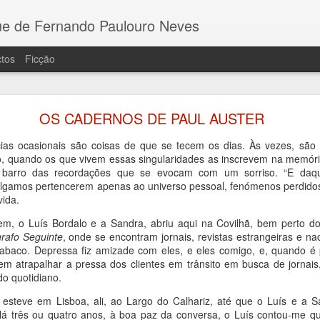
e de Fernando Paulouro Neves
tos
Ficção
 COMBATENTE E OS PALCOS DA HISTÓRIA
OS CADERNOS DE PAUL AUSTER
ara dar notícia do lançamento do meu recente ro
tado com o O Tribunal das Almas, pela Guerra e Paz. E
ias ocasionais são coisas de que se tecem os dias. Às vezes, sã
 figura da resistência, Eduardo Monteiro, que se bateu
, quando os que vivem essas singularidades as inscrevem na memó
 barro das recordações que se evocam com um sorriso. “E daq
fascismo de Franco e o nazismo até à libertação.
lgamos pertencerem apenas ao universo pessoal, fenómenos perdidos 
vida.
aliza-se no dia 5 de Outubro, às 17 horas, na Bibliotec
em, o Luís Bordalo e a Sandra, abriu aqui na Covilhã, bem perto d
rafo Seguinte
, onde se encontram jornais, revistas estrangeiras e nac
abaco. Depressa fiz amizade com eles, e eles comigo, e, quando é p
m atrapalhar a pressa dos clientes em trânsito em busca de jornais,
do quotidiano.
esteve em Lisboa, ali, ao Largo do Calhariz, até que o Luís e a S
 Há três ou quatro anos, à boa paz da conversa, o Luís contou-me qu