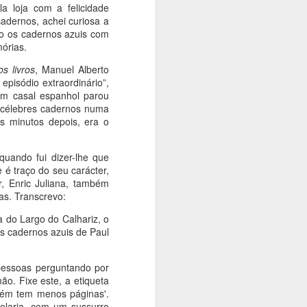
a loja com a felicidade
adernos, achei curiosa a
do os cadernos azuis com
órias.
s livros
, Manuel Alberto
pisódio extraordinário”,
um casal espanhol parou
s célebres cadernos numa
s minutos depois, era o
uando fui dizer-lhe que
 é traço do seu carácter,
, Enric Juliana, também
as. Transcrevo:
a do Largo do Calhariz, o
s cadernos azuis de Paul
 pessoas perguntando por
ão. Fixe este, a etiqueta
além tem menos páginas'.
elaria, com um sussurro