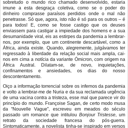
sobretudo o mundo rico chamado desenvolvido, estaria
imune a esta desgraça coletiva, como se o poder do
dinheiro comprasse paraísos perdidos onde o mal não
penetrasse. Só que, agora, isto não é só para os outros – é
para todos! E, como se fosse castigo que os deuses
enviassem para castigar a impiedade dos homens e a sua
desumanidade viral, eis as estirpes da pandemia a lembrar-
nos, por exemplo, que um continente descartável, como a
África, ainda existe. Quando, alegremente, julgávamos ter
regressado à liberdade da relação social mais ampla, cai-
nos em cima a notícia da variante Ómicron, com origem na
África Austral. Dilatam-se, de novo, inquietações,
confinamentos e ansiedades, os dias do nosso
descontentamento.
Oiço a informação torrencial sobre os infernos da pandemia
e volto a lembrar-me de Nuria e da sua reclamada urgência
de uma vacina contra a tristeza, esse mal que parece vir do
princípio do mundo. Françoise Sagan, de certo modo musa
da “Nouvelle Vague”, escreveu em meados do século
passado um romance que intitulou
Bonjour Tristesse
, um
retrato da sociedade francesa do pós-guerra.
Sintomaticamente, a novelista tinha-se inspirado em versos