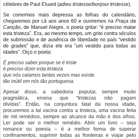
célebres de Paul Eluard (
adieu tristesse/bonjour tristesse
).
Se corrermos mais depressa as folhas do calendário,
chegaremos por cá aos anos 60 e ouviremos na
Praça da
Canção
, de Manuel Alegre, o poeta gritar: “é preciso matar
esta tristeza". Era, ao mesmo tempo, um grito contra séculos
de submissão e de ausência de liberdade no país “vestido
de grades” que, dizia ele era "um vestido para todas as
idades". Oiço o poeta:
É preciso saber porque se é triste
é preciso dizer esta tristeza
que nós calamos tantas vezes mas existe
tão inútil em nós tão portuguesa.
Apesar disso, a sabedoria popular, sempre muito
pragmática, ensina que “tristezas não pagam
dívidas”.
Então, na conjuntura fatal da nossa idade,
procuremos a tal vacina contra a tristeza, uma vacina feita
de mil remédios, sempre ao alcance da mão e dos olhos.
Ler pode ser o melhor remédio. Abrir um livro – seja
romance ou poesia – é a melhor forma de superar
confinamentos, suprimir todas as fronteiras e viajar pelo