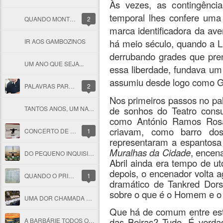
Às vezes, as contingênci
temporal lhes confere uma
QUANDO MONTENEGRO FICOU MONTEBRANCO
2
marca identificadora da av
IR AOS GAMBOZINOS
há meio século, quando a Li
derrubando grades que pre
UM ANO QUE SEJA...
essa liberdade, fundava um
assumiu desde logo como Gr
PALAVRAS PARA UM AMIGO QUE PARTIU
2
Nos primeiros passos no pal
TANTOS ANOS, UM NATAL
de sonhos do Teatro consubs
como António Ramos Rosa
criavam, como barro dos
CONCERTO DE NATAL PARA GAZA
1
representaram a espantosa
Muralhas da Cidade
, encen
DO PEQUENO INQUISIDOR AO FANTASMA DOS NÚMEROS FALHADOS
Abril ainda era tempo de u
depois, o encenador volta a
QUANDO O PRIMEIRO DE DEZEMBRO ERA PERIGOSO
1
dramático de Tankred Dorst
sobre o que é o Homem e o 
UMA DOR CHAMADA GAZA
Que há de comum entre este
das Beiras? Tudo. É verd
A BARBÁRIE TODOS OS DIAS