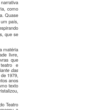
arrativa
ria, como
ta. Quase
 um país,
espirando
s, que se
a matéria
de livre,
vras que
teatro e
iante das
 de 1979,
ntos anos
smo texto
stalizou,
do Teatro
começou a