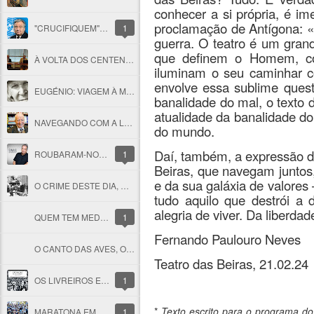
conhecer a si própria, é i
proclamação de Antígona: «
"CRUCIFIQUEM" O GUTERRES!
1
guerra. O teatro é um grand
que definem o Homem, co
À VOLTA DOS CENTENÁRIOS: OS TEMPOS DE EUGÉNIO E DE EDUARDO
iluminam o seu caminhar c
envolve essa sublime que
EUGÉNIO: VIAGEM À MATERNA CASA DA POESIA
banalidade do mal, o texto
atualidade da banalidade do
NAVEGANDO COM A LUZ NA OBRA DE EDUARDO LOURENÇO
do mundo.
Daí, também, a expressão d
ROUBARAM-NOS O CAFÉ MATINAL EM FORMA DE CRÓNICA
1
Beiras, que navegam junto
e da sua galáxia de valores 
O CRIME DESTE DIA, HÁ 50 ANOS!
tudo aquilo que destrói 
alegria de viver. Da liberdade
QUEM TEM MEDO DA MERITOCRACIA?
1
Fernando Paulouro Neves
O CANTO DAS AVES, O ORFEÃO ESQUECIDO
Teatro das Beiras, 21.02.24
OS LIVREIROS E OS MUNDOS QUE NÓS PERDEMOS
1
*
Texto escrito para o programa d
MARATONA EM BUSCA DO PRAZER DA LEITURA NA SERTÃ
1