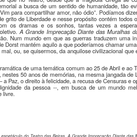
memorial a busca de um sentido de humanidade, tão ev
Vim para compartilhar amor, não ódio”. Podíamos dizer
e grito de Liberdade e nesse propósito contém todos o
m os dramas e os sonhos, tantas vezes a espera
oletivo.
A Grande Imprecação Diante das Muralhas d
stão. Num mundo em que as guerras traduzem uma in
 de Dorst mantém aquilo a que poderíamos chamar uma
 mal, ou, se quisermos, da anquilose civilizacional que
ramática de uma temática comum ao 25 de Abril e ao T
s, nestes 50 anos de memórias, na mesma jangada de 
– a Paz, o direito à felicidade, a recusa de Censuras e 
a dignidade da pessoa --, em busca de um mundo me
 livre.
o espetáculo do Teatro das Beiras, A Grande Imprecação Diante das 