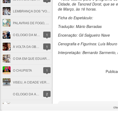
Cidade, de Tancred Dorst, que se es
de Março, às 16 horas.
LEMBRANÇA DOS "VOOS DA MORTE"
Ficha do Espetáculo:
PALAVRAS DE FOGO, PALAVRAS DE ESPERANÇA
Tradução: Mário Barradas
O ELOGIO DA MEMÓRIA NO RETRATO DE UMA JOVEM CENTENÁRIA
1
Encenação: Gil Salgueiro Nave
Cenografia e Figurinos: Luís Mouro
À VOLTA DA OBRA DE JOSÉ MARMELO E SILVA
1
Interpretação: Bernardo Sarmento, 
O DIA EM QUE EDUARDO LOURENÇO ENTROU NO PARAÍSO
O CHUPISTA
1
Public
VISEU, A CIDADE VERDE E AQUILINO
O ELOGIO DA AMIZADE
2
MEMÓRIA DO "PAÍS SEM OLHOS E SEM BOCA"
©fe
UM SORRISO ABERTO À ESPERANÇA
7