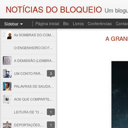
NOTÍCIAS DO BLOQUEIO
Um blogu
Sidebar
Página inicial
Bio
Livros
Conferências
Contac
As SOMBRAS DO COMBATENTE E OS PALCOS DA HISTÓRIA
A GRAN
O ENGENHEIRO DO FOGO
A DEMISSÃO (LEMBRANDO JOSÉ SESINANDO)
UM CONTO PARA CAMILO
3
PALAVRAS DE SAUDADE E UM POEMA PARA CARLOS PAREDES
AOS QUE COMPARTILHAM AS MINHAS COISAS
LEITURA DE "O TRIBUNAL DAS ALMAS" E UMA LEMBRAÇA
1
DEPORTAÇÕES, NOITE E NEVOEIRO...
1