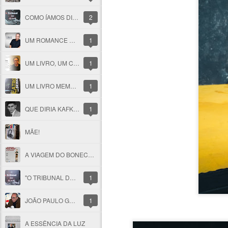
COMO ÍAMOS DIZENDO...
2
UM ROMANCE DENTRO DA CRÓNICA
1
UM LIVRO, UM CONVITE
1
UM LIVRO MEMÓRIA E FERNANDO ALVES NOS 50 ANOS DO TEATRO DAS BEIRAS
1
QUE DIRIA KAFKA NOS CEM ANOS DA SUA MORTE?
1
MÃE!
A VIAGEM DO BONECREIRO
"O TRIBUNAL DAS ALMAS"
1
JOÃO PAULO GUERRA: O QUE SABIA DAR FORÇA ÀS PALAVRAS
1
A ESSÊNCIA DA LUZ