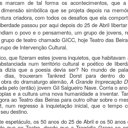
as marcam de tal forma os acontecimentos, que a n
 dimensão simbólica que se projeta depois na memó
entura criadora, com todos os desafios que ela compor
berdade passou por aqui depois do 25 de Abril libertar
ndiam o povo e o pensamento, um grupo de jovens, r
 grupo de teatro chamado GICC, hoje Teatro das Beira
upo de Intervenção Cultural.
co, que fizeram estes jovens inquietos, que habitavam 
tanciada num território cultural e poético de liberda
 dizia que a poesia devia ser? No mundo de pala
 dias, trouxeram Tankred Dorst para dentro do 
 obra do dramaturgo alemão,
A Grande Imprecação D
ada pelo (então) jovem Gil Salgueiro Nave. Corria o ano
topias e a cultura uma nova humanidade a inventar. Ta
gora ao Teatro das Beiras para outro olhar sobre o me
, num regresso à inquietação inicial, que o tempo cri
seu destino.
 espetáculo, os 50 anos do 25 de Abril e os 50 anos 
ade que no Teatro, desde que a Tragédia Grega se 