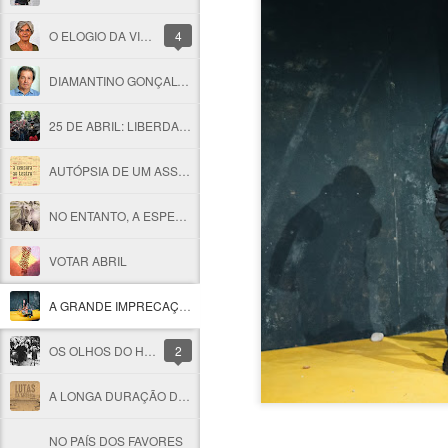
O ELOGIO DA VIDA QUANDO UMA AMIGA DO CORAÇÃO PARTE
4
DIAMANTINO GONÇALVES, IN MEMORIAM
25 DE ABRIL: LIBERDADE, SEMPRE!
AUTÓPSIA DE UM ASSASSINATO
NO ENTANTO, A ESPERANÇA MOVE-SE...
VOTAR ABRIL
A GRANDE IMPRECAÇÃO DIANTE DE ABRIL
OS OLHOS DO HORROR
2
A LONGA DURAÇÃO DAS " LUTAS DA MISÉRIA"
NO PAÍS DOS FAVORES